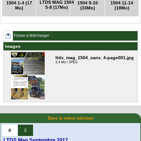
LTDS MAG 1504
1504 1-4 (17
1504 9-10
1504 11-14
5-8 (17Mo)
Mo)
(33Mo)
(18Mo)
Fichier à télécharger :
Images
ltds_mag_1504_sans_4-page001.jpg
3.4 Mo / JPEG
Dans la même rubrique
0
5
LTDS Mag Septembre 2017