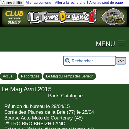
|
|
Aller au contenu
Aller à la recherche
Aller au pied de page
Accessibilité
MENU
Accueil
Reportages
Le Mag du Temps des SerieS’
Le Mag Avril 2015
Parts Catalogue
Réunion du bureau le 29/04/15
Sortie des Plaines de la Brie (77) le 25/04
Bourse Auto Moto de Courtenay (45)
e
2
TRO BRO BREIZH LAND