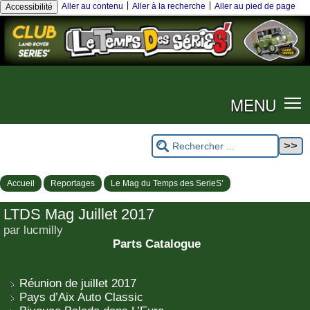
|
|
Aller au contenu
Aller à la recherche
Aller au pied de page
Accessibilité
MENU
Accueil
Reportages
Le Mag du Temps des SerieS’
LTDS Mag Juillet 2017
par lucmilly
Parts Catalogue
Réunion de juillet 2017
Pays d’Aix Auto Classic