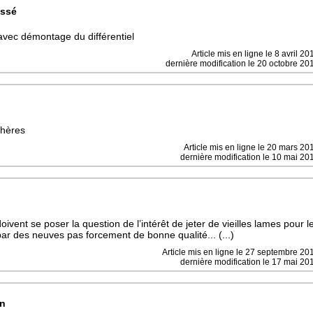
assé
vec démontage du différentiel
Article mis en ligne le
8 avril 20
dernière modification le 20 octobre 20
hères
Article mis en ligne le
20 mars 20
dernière modification le 10 mai 20
ivent se poser la question de l’intérêt de jeter de vieilles lames pour l
ar des neuves pas forcement de bonne qualité... (...)
Article mis en ligne le
27 septembre 20
dernière modification le 17 mai 20
on