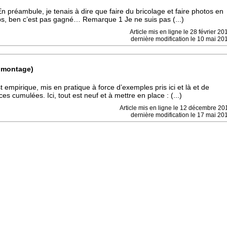
 En préambule, je tenais à dire que faire du bricolage et faire photos en
, ben c’est pas gagné… Remarque 1 Je ne suis pas (...)
Article mis en ligne le
28 février 20
dernière modification le 10 mai 20
r montage)
t empirique, mis en pratique à force d’exemples pris ici et là et de
s cumulées. Ici, tout est neuf et à mettre en place : (...)
Article mis en ligne le
12 décembre 20
dernière modification le 17 mai 20