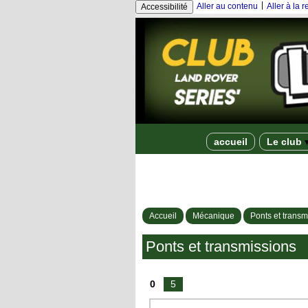
|
Aller au contenu
Aller à la 
Accessibilité
accueil
Le club
Accueil
Mécanique
Ponts et transm
Ponts et transmissions
0
5