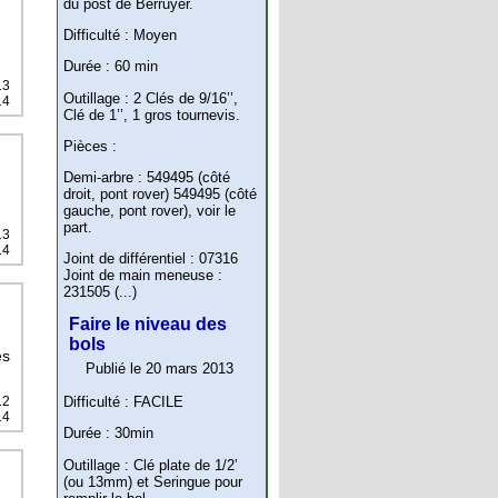
du post de Berruyer.
Difficulté : Moyen
Durée : 60 min
13
Outillage : 2 Clés de 9/16’’,
14
Clé de 1’’, 1 gros tournevis.
Pièces :
Demi-arbre : 549495 (côté
droit, pont rover) 549495 (côté
gauche, pont rover), voir le
part.
13
14
Joint de différentiel : 07316
Joint de main meneuse :
231505 (...)
Faire le niveau des
bols
es
Publié le 20 mars 2013
12
Difficulté : FACILE
14
Durée : 30min
Outillage : Clé plate de 1/2’
(ou 13mm) et Seringue pour