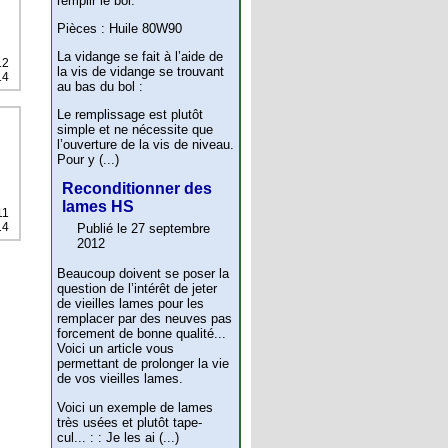
remplir le bol.
Pièces : Huile 80W90
La vidange se fait à l’aide de
12
la vis de vidange se trouvant
14
au bas du bol :
Le remplissage est plutôt
simple et ne nécessite que
l’ouverture de la vis de niveau.
Pour y (...)
Reconditionner des
lames HS
11
14
Publié le 27 septembre
2012
Beaucoup doivent se poser la
question de l’intérêt de jeter
de vieilles lames pour les
remplacer par des neuves pas
forcement de bonne qualité...
Voici un article vous
permettant de prolonger la vie
de vos vieilles lames.
Voici un exemple de lames
très usées et plutôt tape-
cul... : : Je les ai (...)