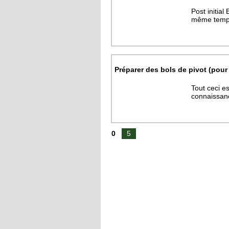
Post initial
même temps
Préparer des bols de pivot (pou
Tout ceci es
connaissance
0
5