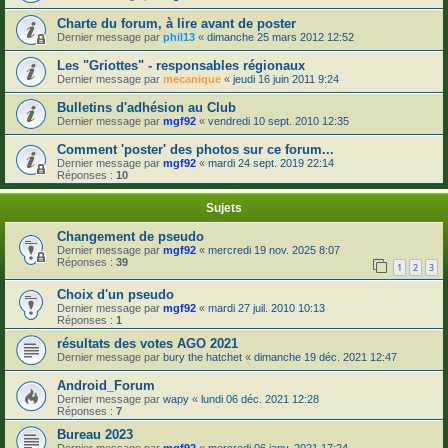
Charte du forum, à lire avant de poster
Dernier message par
phil13
«
dimanche 25 mars 2012 12:52
Les "Griottes" - responsables régionaux
Dernier message par
mecanique
«
jeudi 16 juin 2011 9:24
Bulletins d'adhésion au Club
Dernier message par
mgf92
«
vendredi 10 sept. 2010 12:35
Comment 'poster' des photos sur ce forum...
Dernier message par
mgf92
«
mardi 24 sept. 2019 22:14
Réponses :
10
Sujets
Changement de pseudo
Dernier message par
mgf92
«
mercredi 19 nov. 2025 8:07
Réponses :
39
1
2
3
Choix d'un pseudo
Dernier message par
mgf92
«
mardi 27 juil. 2010 10:13
Réponses :
1
résultats des votes AGO 2021
Dernier message par
bury the hatchet
«
dimanche 19 déc. 2021 12:47
Android_Forum
Dernier message par
wapy
«
lundi 06 déc. 2021 12:28
Réponses :
7
Bureau 2023