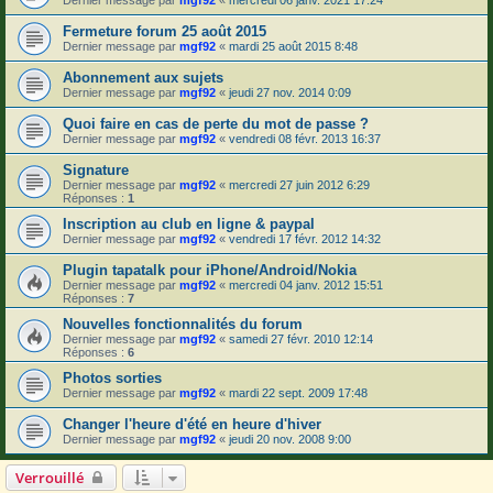
Dernier message par
mgf92
«
mercredi 06 janv. 2021 17:24
Fermeture forum 25 août 2015
Dernier message par
mgf92
«
mardi 25 août 2015 8:48
Abonnement aux sujets
Dernier message par
mgf92
«
jeudi 27 nov. 2014 0:09
Quoi faire en cas de perte du mot de passe ?
Dernier message par
mgf92
«
vendredi 08 févr. 2013 16:37
Signature
Dernier message par
mgf92
«
mercredi 27 juin 2012 6:29
Réponses :
1
Inscription au club en ligne & paypal
Dernier message par
mgf92
«
vendredi 17 févr. 2012 14:32
Plugin tapatalk pour iPhone/Android/Nokia
Dernier message par
mgf92
«
mercredi 04 janv. 2012 15:51
Réponses :
7
Nouvelles fonctionnalités du forum
Dernier message par
mgf92
«
samedi 27 févr. 2010 12:14
Réponses :
6
Photos sorties
Dernier message par
mgf92
«
mardi 22 sept. 2009 17:48
Changer l'heure d'été en heure d'hiver
Dernier message par
mgf92
«
jeudi 20 nov. 2008 9:00
Verrouillé