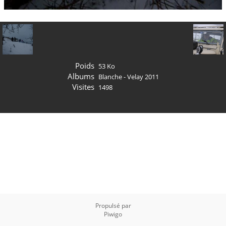
Poids
53 Ko
Albums
Blanche - Velay 2011
Visites
1498
Propulsé par
Piwigo