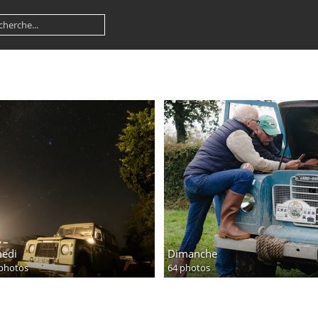
edi
Dimanche
photos
64 photos