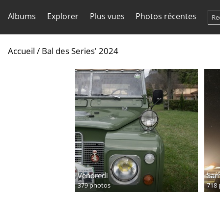
Albums
Explorer
Plus vues
Photos récentes
Accueil
/
Bal des Series' 2024
Vendredi
Sam
379 photos
718 