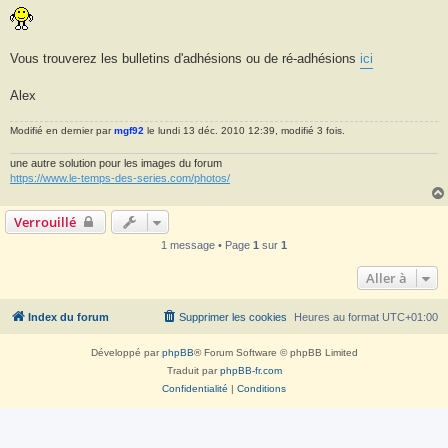
s
s
a
g
e
Vous trouverez les bulletins d'adhésions ou de ré-adhésions
ici
Alex
Modifié en dernier par
mgf92
le lundi 13 déc. 2010 12:39, modifié 3 fois.
une autre solution pour les images du forum
https://www.le-temps-des-series.com/photos/
Verrouillé
1 message • Page
1
sur
1
Aller à
Index du forum
Supprimer les cookies
Heures au format
UTC+01:00
Développé par
phpBB
® Forum Software © phpBB Limited
Traduit par
phpBB-fr.com
Confidentialité
|
Conditions