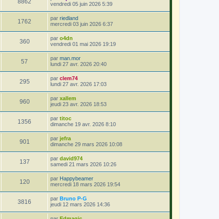
8862
vendredi 05 juin 2026 5:39
par
riedland
1762
mercredi 03 juin 2026 6:37
par
o4dn
360
vendredi 01 mai 2026 19:19
par
man.mor
57
lundi 27 avr. 2026 20:40
par
clem74
295
lundi 27 avr. 2026 17:03
par
xallem
960
jeudi 23 avr. 2026 18:53
par
titoc
1356
dimanche 19 avr. 2026 8:10
par
jefra
901
dimanche 29 mars 2026 10:08
par
david974
137
samedi 21 mars 2026 10:26
par
Happybeamer
120
mercredi 18 mars 2026 19:54
par
Bruno P-G
3816
jeudi 12 mars 2026 14:36
par
Edmagic