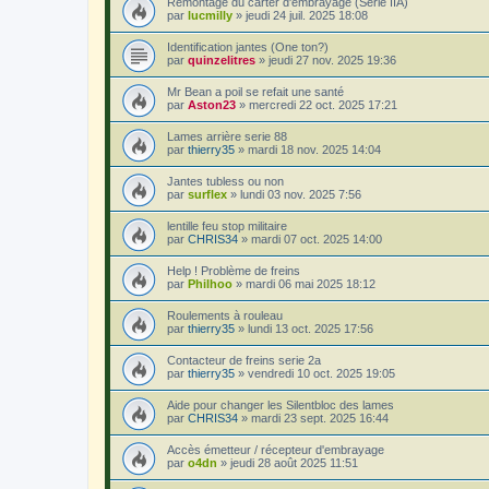
Remontage du carter d'embrayage (Serie IIA)
par
lucmilly
»
jeudi 24 juil. 2025 18:08
Identification jantes (One ton?)
par
quinzelitres
»
jeudi 27 nov. 2025 19:36
Mr Bean a poil se refait une santé
par
Aston23
»
mercredi 22 oct. 2025 17:21
Lames arrière serie 88
par
thierry35
»
mardi 18 nov. 2025 14:04
Jantes tubless ou non
par
surflex
»
lundi 03 nov. 2025 7:56
lentille feu stop militaire
par
CHRIS34
»
mardi 07 oct. 2025 14:00
Help ! Problème de freins
par
Philhoo
»
mardi 06 mai 2025 18:12
Roulements à rouleau
par
thierry35
»
lundi 13 oct. 2025 17:56
Contacteur de freins serie 2a
par
thierry35
»
vendredi 10 oct. 2025 19:05
Aide pour changer les Silentbloc des lames
par
CHRIS34
»
mardi 23 sept. 2025 16:44
Accès émetteur / récepteur d'embrayage
par
o4dn
»
jeudi 28 août 2025 11:51