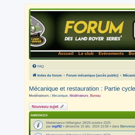
Accueil
Le club
Événements
Bo
FAQ
Index du forum
Forum mécanique [accès public]
Mécaniq
Mécanique et restauration : Partie cycle
Modérateurs :
Mecanique
,
Modérateurs
,
Bureau
Nouveau sujet
ANNONCES
Maintenance Hébergeur 28/29 octobre 2025
par
mgf92
»
dimanche 15 déc. 2024 10:58
» dans
Bienvenue
Maintenance Hébergeur 17 Décembre 2024