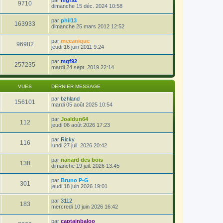
9710
dimanche 15 déc. 2024 10:58
par
phil13
163933
dimanche 25 mars 2012 12:52
par
mecanique
96982
jeudi 16 juin 2011 9:24
par
mgf92
257235
mardi 24 sept. 2019 22:14
VUES
DERNIER MESSAGE
par
bzhland
156101
mardi 05 août 2025 10:54
par
Joaldun64
112
jeudi 06 août 2026 17:23
par
Ricky
116
lundi 27 juil. 2026 20:42
par
nanard des bois
138
dimanche 19 juil. 2026 13:45
par
Bruno P-G
301
jeudi 18 juin 2026 19:01
par
3112
183
mercredi 10 juin 2026 16:42
par
captainbaloo