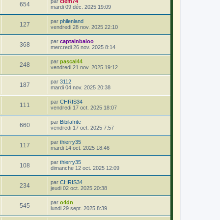
par
clem74
654
mardi 09 déc. 2025 19:09
par
philenland
127
vendredi 28 nov. 2025 22:10
par
captainbaloo
368
mercredi 26 nov. 2025 8:14
par
pascal44
248
vendredi 21 nov. 2025 19:12
par
3112
187
mardi 04 nov. 2025 20:38
par
CHRIS34
111
vendredi 17 oct. 2025 18:07
par
Bibilafrite
660
vendredi 17 oct. 2025 7:57
par
thierry35
117
mardi 14 oct. 2025 18:46
par
thierry35
108
dimanche 12 oct. 2025 12:09
par
CHRIS34
234
jeudi 02 oct. 2025 20:38
par
o4dn
545
lundi 29 sept. 2025 8:39