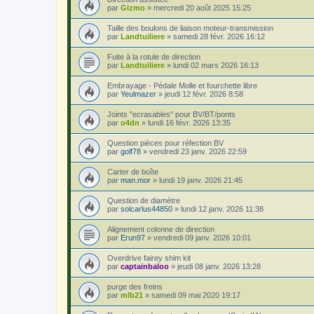
par
Gizmo
»
mercredi 20 août 2025 15:25
Taille des boulons de liaison moteur-transmission
par
Landtuiliere
»
samedi 28 févr. 2026 16:12
Fuite à la rotule de direction
par
Landtuiliere
»
lundi 02 mars 2026 16:13
Embrayage - Pédale Molle et fourchette libre
par
Yeulmazer
»
jeudi 12 févr. 2026 8:58
Joints "ecrasables" pour BV/BT/ponts
par
o4dn
»
lundi 16 févr. 2026 13:35
Question pièces pour réfection BV
par
golf78
»
vendredi 23 janv. 2026 22:59
Carter de boîte
par
man.mor
»
lundi 19 janv. 2026 21:45
Question de diamètre
par
solcarlus44850
»
lundi 12 janv. 2026 11:38
Alignement colonne de direction
par
Erun97
»
vendredi 09 janv. 2026 10:01
Overdrive fairey shim kit
par
captainbaloo
»
jeudi 08 janv. 2026 13:28
purge des freins
par
mlb21
»
samedi 09 mai 2020 19:17