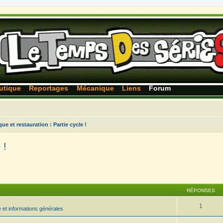
utique
Reportages
Mécanique
Liens
Forum
ue et restauration : Partie cycle !
 !
RÉPONSES
1
 et informations générales