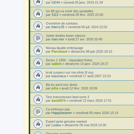
par
GE44
»
samedi 05 janv. 2019 21:39
Un 88 qui va sortir des poubelles.
par
3112
»
vendredi 28 févr. 2025 22:00
Overdrive de santana
par
thierry35
»
vendredi 05 juil. 2024 22:02
Joints tirettes levier vitesse.
par
man.mor
»
lundi 27 avr. 2026 20:40
Niveau liquide embrayage
par
Pierreland
»
dimanche 08 juin 2025 18:15
Series 1 1956 - réparation freins
par
xallem
»
dimanche 14 janv. 2024 18:27
bruit suspect sur ma série III ess
par
kassnaca
»
vendredi 17 août 2007 23:19
Ma bv perd ses dents
par
jefra
»
jeudi 12 févr. 2026 19:09
Test transmission land serie 3
par
david974
»
vendredi 13 mars 2026 17:01
Ca embraye pas
par
Happybeamer
»
vendredi 06 mars 2026 15:14
Expert jante genuine wanted
par
Loulou
»
dimanche 06 mai 2018 14:30
Direction assistée