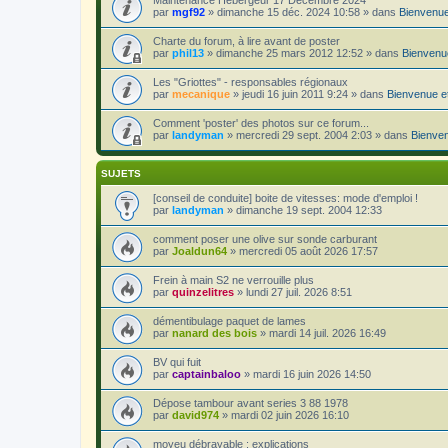
par
mgf92
»
dimanche 15 déc. 2024 10:58
» dans
Bienvenue
Charte du forum, à lire avant de poster
par
phil13
»
dimanche 25 mars 2012 12:52
» dans
Bienvenue
Les "Griottes" - responsables régionaux
par
mecanique
»
jeudi 16 juin 2011 9:24
» dans
Bienvenue et
Comment 'poster' des photos sur ce forum...
par
landyman
»
mercredi 29 sept. 2004 2:03
» dans
Bienven
SUJETS
[conseil de conduite] boite de vitesses: mode d'emploi !
par
landyman
»
dimanche 19 sept. 2004 12:33
comment poser une olive sur sonde carburant
par
Joaldun64
»
mercredi 05 août 2026 17:57
Frein à main S2 ne verrouille plus
par
quinzelitres
»
lundi 27 juil. 2026 8:51
démentibulage paquet de lames
par
nanard des bois
»
mardi 14 juil. 2026 16:49
BV qui fuit
par
captainbaloo
»
mardi 16 juin 2026 14:50
Dépose tambour avant series 3 88 1978
par
david974
»
mardi 02 juin 2026 16:10
moyeu débrayable : explications