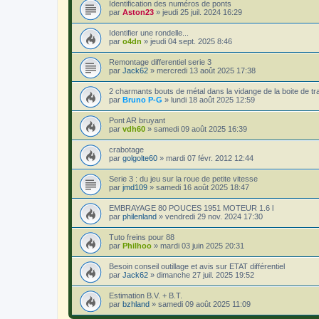
Identification des numéros de ponts
par
Aston23
»
jeudi 25 juil. 2024 16:29
Identifier une rondelle...
par
o4dn
»
jeudi 04 sept. 2025 8:46
Remontage differentiel serie 3
par
Jack62
»
mercredi 13 août 2025 17:38
2 charmants bouts de métal dans la vidange de la boite de tr
par
Bruno P-G
»
lundi 18 août 2025 12:59
Pont AR bruyant
par
vdh60
»
samedi 09 août 2025 16:39
crabotage
par
golgolte60
»
mardi 07 févr. 2012 12:44
Serie 3 : du jeu sur la roue de petite vitesse
par
jmd109
»
samedi 16 août 2025 18:47
EMBRAYAGE 80 POUCES 1951 MOTEUR 1.6 l
par
philenland
»
vendredi 29 nov. 2024 17:30
Tuto freins pour 88
par
Philhoo
»
mardi 03 juin 2025 20:31
Besoin conseil outillage et avis sur ETAT différentiel
par
Jack62
»
dimanche 27 juil. 2025 19:52
Estimation B.V. + B.T.
par
bzhland
»
samedi 09 août 2025 11:09