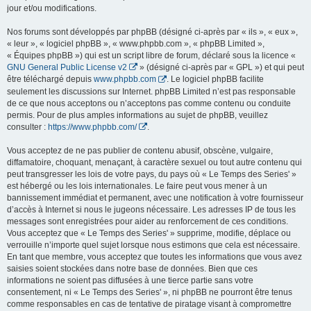
jour et/ou modifications.
Nos forums sont développés par phpBB (désigné ci-après par « ils », « eux »,
« leur », « logiciel phpBB », « www.phpbb.com », « phpBB Limited »,
« Équipes phpBB ») qui est un script libre de forum, déclaré sous la licence «
GNU General Public License v2
» (désigné ci-après par « GPL ») et qui peut
être téléchargé depuis
www.phpbb.com
. Le logiciel phpBB facilite
seulement les discussions sur Internet. phpBB Limited n’est pas responsable
de ce que nous acceptons ou n’acceptons pas comme contenu ou conduite
permis. Pour de plus amples informations au sujet de phpBB, veuillez
consulter :
https://www.phpbb.com/
.
Vous acceptez de ne pas publier de contenu abusif, obscène, vulgaire,
diffamatoire, choquant, menaçant, à caractère sexuel ou tout autre contenu qui
peut transgresser les lois de votre pays, du pays où « Le Temps des Series' »
est hébergé ou les lois internationales. Le faire peut vous mener à un
bannissement immédiat et permanent, avec une notification à votre fournisseur
d’accès à Internet si nous le jugeons nécessaire. Les adresses IP de tous les
messages sont enregistrées pour aider au renforcement de ces conditions.
Vous acceptez que « Le Temps des Series' » supprime, modifie, déplace ou
verrouille n’importe quel sujet lorsque nous estimons que cela est nécessaire.
En tant que membre, vous acceptez que toutes les informations que vous avez
saisies soient stockées dans notre base de données. Bien que ces
informations ne soient pas diffusées à une tierce partie sans votre
consentement, ni « Le Temps des Series' », ni phpBB ne pourront être tenus
comme responsables en cas de tentative de piratage visant à compromettre