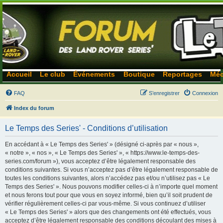
Accueil
Le club
Événements
Boutique
Reportages
Méc
FAQ
S’enregistrer
Connexion
Index du forum
Le Temps des Series' - Conditions d’utilisation
En accédant à « Le Temps des Series' » (désigné ci-après par « nous »,
« notre », « nos », « Le Temps des Series' », « https://www.le-temps-des-
series.com/forum »), vous acceptez d’être légalement responsable des
conditions suivantes. Si vous n’acceptez pas d’être légalement responsable de
toutes les conditions suivantes, alors n’accédez pas et/ou n’utilisez pas « Le
Temps des Series' ». Nous pouvons modifier celles-ci à n’importe quel moment
et nous ferons tout pour que vous en soyez informé, bien qu’il soit prudent de
vérifier régulièrement celles-ci par vous-même. Si vous continuez d’utiliser
« Le Temps des Series' » alors que des changements ont été effectués, vous
acceptez d’être légalement responsable des conditions découlant des mises à