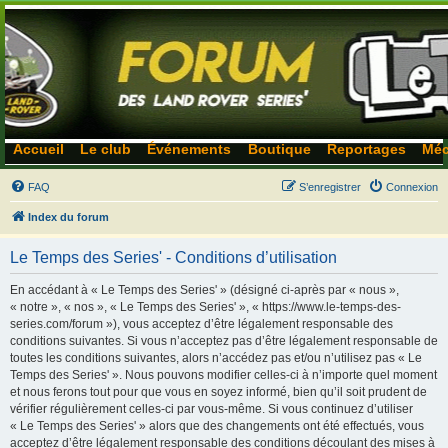
Accueil
Le club
Événements
Boutique
Reportages
Méc
FAQ
S’enregistrer
Connexion
Index du forum
Le Temps des Series' - Conditions d’utilisation
En accédant à « Le Temps des Series' » (désigné ci-après par « nous »,
« notre », « nos », « Le Temps des Series' », « https://www.le-temps-des-
series.com/forum »), vous acceptez d’être légalement responsable des
conditions suivantes. Si vous n’acceptez pas d’être légalement responsable de
toutes les conditions suivantes, alors n’accédez pas et/ou n’utilisez pas « Le
Temps des Series' ». Nous pouvons modifier celles-ci à n’importe quel moment
et nous ferons tout pour que vous en soyez informé, bien qu’il soit prudent de
vérifier régulièrement celles-ci par vous-même. Si vous continuez d’utiliser
« Le Temps des Series' » alors que des changements ont été effectués, vous
acceptez d’être légalement responsable des conditions découlant des mises à