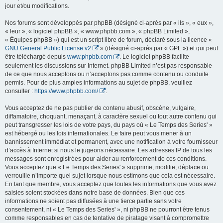
jour et/ou modifications.
Nos forums sont développés par phpBB (désigné ci-après par « ils », « eux »,
« leur », « logiciel phpBB », « www.phpbb.com », « phpBB Limited »,
« Équipes phpBB ») qui est un script libre de forum, déclaré sous la licence «
GNU General Public License v2
» (désigné ci-après par « GPL ») et qui peut
être téléchargé depuis
www.phpbb.com
. Le logiciel phpBB facilite
seulement les discussions sur Internet. phpBB Limited n’est pas responsable
de ce que nous acceptons ou n’acceptons pas comme contenu ou conduite
permis. Pour de plus amples informations au sujet de phpBB, veuillez
consulter :
https://www.phpbb.com/
.
Vous acceptez de ne pas publier de contenu abusif, obscène, vulgaire,
diffamatoire, choquant, menaçant, à caractère sexuel ou tout autre contenu qui
peut transgresser les lois de votre pays, du pays où « Le Temps des Series' »
est hébergé ou les lois internationales. Le faire peut vous mener à un
bannissement immédiat et permanent, avec une notification à votre fournisseur
d’accès à Internet si nous le jugeons nécessaire. Les adresses IP de tous les
messages sont enregistrées pour aider au renforcement de ces conditions.
Vous acceptez que « Le Temps des Series' » supprime, modifie, déplace ou
verrouille n’importe quel sujet lorsque nous estimons que cela est nécessaire.
En tant que membre, vous acceptez que toutes les informations que vous avez
saisies soient stockées dans notre base de données. Bien que ces
informations ne soient pas diffusées à une tierce partie sans votre
consentement, ni « Le Temps des Series' », ni phpBB ne pourront être tenus
comme responsables en cas de tentative de piratage visant à compromettre