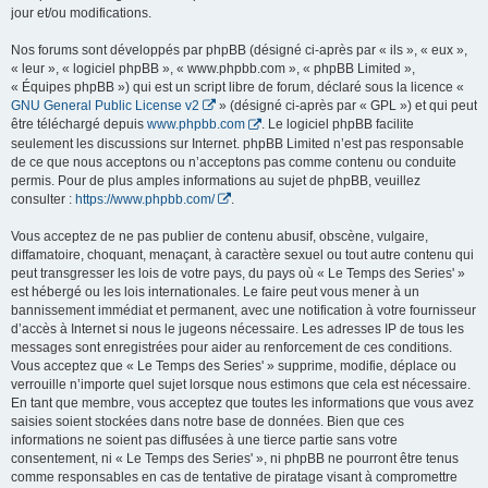
jour et/ou modifications.
Nos forums sont développés par phpBB (désigné ci-après par « ils », « eux »,
« leur », « logiciel phpBB », « www.phpbb.com », « phpBB Limited »,
« Équipes phpBB ») qui est un script libre de forum, déclaré sous la licence «
GNU General Public License v2
» (désigné ci-après par « GPL ») et qui peut
être téléchargé depuis
www.phpbb.com
. Le logiciel phpBB facilite
seulement les discussions sur Internet. phpBB Limited n’est pas responsable
de ce que nous acceptons ou n’acceptons pas comme contenu ou conduite
permis. Pour de plus amples informations au sujet de phpBB, veuillez
consulter :
https://www.phpbb.com/
.
Vous acceptez de ne pas publier de contenu abusif, obscène, vulgaire,
diffamatoire, choquant, menaçant, à caractère sexuel ou tout autre contenu qui
peut transgresser les lois de votre pays, du pays où « Le Temps des Series' »
est hébergé ou les lois internationales. Le faire peut vous mener à un
bannissement immédiat et permanent, avec une notification à votre fournisseur
d’accès à Internet si nous le jugeons nécessaire. Les adresses IP de tous les
messages sont enregistrées pour aider au renforcement de ces conditions.
Vous acceptez que « Le Temps des Series' » supprime, modifie, déplace ou
verrouille n’importe quel sujet lorsque nous estimons que cela est nécessaire.
En tant que membre, vous acceptez que toutes les informations que vous avez
saisies soient stockées dans notre base de données. Bien que ces
informations ne soient pas diffusées à une tierce partie sans votre
consentement, ni « Le Temps des Series' », ni phpBB ne pourront être tenus
comme responsables en cas de tentative de piratage visant à compromettre