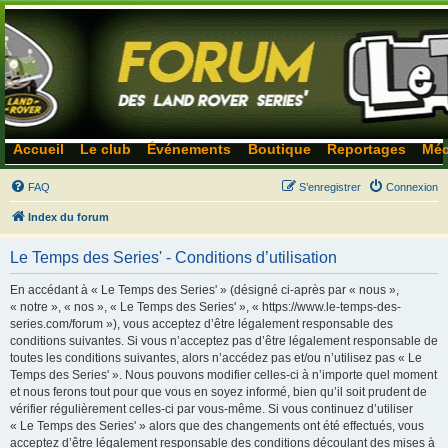
Accueil
Le club
Événements
Boutique
Reportages
Méc
FAQ
S’enregistrer
Connexion
Index du forum
Le Temps des Series' - Conditions d’utilisation
En accédant à « Le Temps des Series' » (désigné ci-après par « nous »,
« notre », « nos », « Le Temps des Series' », « https://www.le-temps-des-
series.com/forum »), vous acceptez d’être légalement responsable des
conditions suivantes. Si vous n’acceptez pas d’être légalement responsable de
toutes les conditions suivantes, alors n’accédez pas et/ou n’utilisez pas « Le
Temps des Series' ». Nous pouvons modifier celles-ci à n’importe quel moment
et nous ferons tout pour que vous en soyez informé, bien qu’il soit prudent de
vérifier régulièrement celles-ci par vous-même. Si vous continuez d’utiliser
« Le Temps des Series' » alors que des changements ont été effectués, vous
acceptez d’être légalement responsable des conditions découlant des mises à