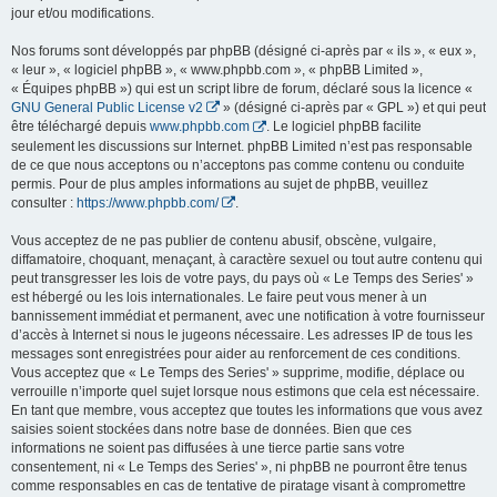
jour et/ou modifications.
Nos forums sont développés par phpBB (désigné ci-après par « ils », « eux »,
« leur », « logiciel phpBB », « www.phpbb.com », « phpBB Limited »,
« Équipes phpBB ») qui est un script libre de forum, déclaré sous la licence «
GNU General Public License v2
» (désigné ci-après par « GPL ») et qui peut
être téléchargé depuis
www.phpbb.com
. Le logiciel phpBB facilite
seulement les discussions sur Internet. phpBB Limited n’est pas responsable
de ce que nous acceptons ou n’acceptons pas comme contenu ou conduite
permis. Pour de plus amples informations au sujet de phpBB, veuillez
consulter :
https://www.phpbb.com/
.
Vous acceptez de ne pas publier de contenu abusif, obscène, vulgaire,
diffamatoire, choquant, menaçant, à caractère sexuel ou tout autre contenu qui
peut transgresser les lois de votre pays, du pays où « Le Temps des Series' »
est hébergé ou les lois internationales. Le faire peut vous mener à un
bannissement immédiat et permanent, avec une notification à votre fournisseur
d’accès à Internet si nous le jugeons nécessaire. Les adresses IP de tous les
messages sont enregistrées pour aider au renforcement de ces conditions.
Vous acceptez que « Le Temps des Series' » supprime, modifie, déplace ou
verrouille n’importe quel sujet lorsque nous estimons que cela est nécessaire.
En tant que membre, vous acceptez que toutes les informations que vous avez
saisies soient stockées dans notre base de données. Bien que ces
informations ne soient pas diffusées à une tierce partie sans votre
consentement, ni « Le Temps des Series' », ni phpBB ne pourront être tenus
comme responsables en cas de tentative de piratage visant à compromettre