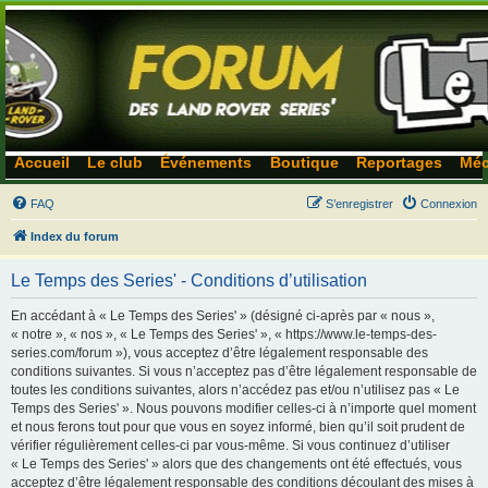
Accueil
Le club
Événements
Boutique
Reportages
Méc
FAQ
S’enregistrer
Connexion
Index du forum
Le Temps des Series' - Conditions d’utilisation
En accédant à « Le Temps des Series' » (désigné ci-après par « nous »,
« notre », « nos », « Le Temps des Series' », « https://www.le-temps-des-
series.com/forum »), vous acceptez d’être légalement responsable des
conditions suivantes. Si vous n’acceptez pas d’être légalement responsable de
toutes les conditions suivantes, alors n’accédez pas et/ou n’utilisez pas « Le
Temps des Series' ». Nous pouvons modifier celles-ci à n’importe quel moment
et nous ferons tout pour que vous en soyez informé, bien qu’il soit prudent de
vérifier régulièrement celles-ci par vous-même. Si vous continuez d’utiliser
« Le Temps des Series' » alors que des changements ont été effectués, vous
acceptez d’être légalement responsable des conditions découlant des mises à