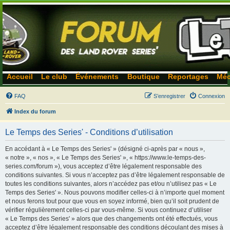
Accueil
Le club
Événements
Boutique
Reportages
Méc
FAQ
S’enregistrer
Connexion
Index du forum
Le Temps des Series' - Conditions d’utilisation
En accédant à « Le Temps des Series' » (désigné ci-après par « nous »,
« notre », « nos », « Le Temps des Series' », « https://www.le-temps-des-
series.com/forum »), vous acceptez d’être légalement responsable des
conditions suivantes. Si vous n’acceptez pas d’être légalement responsable de
toutes les conditions suivantes, alors n’accédez pas et/ou n’utilisez pas « Le
Temps des Series' ». Nous pouvons modifier celles-ci à n’importe quel moment
et nous ferons tout pour que vous en soyez informé, bien qu’il soit prudent de
vérifier régulièrement celles-ci par vous-même. Si vous continuez d’utiliser
« Le Temps des Series' » alors que des changements ont été effectués, vous
acceptez d’être légalement responsable des conditions découlant des mises à