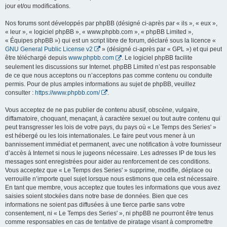
jour et/ou modifications.
Nos forums sont développés par phpBB (désigné ci-après par « ils », « eux »,
« leur », « logiciel phpBB », « www.phpbb.com », « phpBB Limited »,
« Équipes phpBB ») qui est un script libre de forum, déclaré sous la licence «
GNU General Public License v2
» (désigné ci-après par « GPL ») et qui peut
être téléchargé depuis
www.phpbb.com
. Le logiciel phpBB facilite
seulement les discussions sur Internet. phpBB Limited n’est pas responsable
de ce que nous acceptons ou n’acceptons pas comme contenu ou conduite
permis. Pour de plus amples informations au sujet de phpBB, veuillez
consulter :
https://www.phpbb.com/
.
Vous acceptez de ne pas publier de contenu abusif, obscène, vulgaire,
diffamatoire, choquant, menaçant, à caractère sexuel ou tout autre contenu qui
peut transgresser les lois de votre pays, du pays où « Le Temps des Series' »
est hébergé ou les lois internationales. Le faire peut vous mener à un
bannissement immédiat et permanent, avec une notification à votre fournisseur
d’accès à Internet si nous le jugeons nécessaire. Les adresses IP de tous les
messages sont enregistrées pour aider au renforcement de ces conditions.
Vous acceptez que « Le Temps des Series' » supprime, modifie, déplace ou
verrouille n’importe quel sujet lorsque nous estimons que cela est nécessaire.
En tant que membre, vous acceptez que toutes les informations que vous avez
saisies soient stockées dans notre base de données. Bien que ces
informations ne soient pas diffusées à une tierce partie sans votre
consentement, ni « Le Temps des Series' », ni phpBB ne pourront être tenus
comme responsables en cas de tentative de piratage visant à compromettre