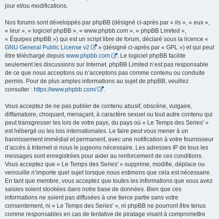
jour et/ou modifications.
Nos forums sont développés par phpBB (désigné ci-après par « ils », « eux »,
« leur », « logiciel phpBB », « www.phpbb.com », « phpBB Limited »,
« Équipes phpBB ») qui est un script libre de forum, déclaré sous la licence «
GNU General Public License v2
» (désigné ci-après par « GPL ») et qui peut
être téléchargé depuis
www.phpbb.com
. Le logiciel phpBB facilite
seulement les discussions sur Internet. phpBB Limited n’est pas responsable
de ce que nous acceptons ou n’acceptons pas comme contenu ou conduite
permis. Pour de plus amples informations au sujet de phpBB, veuillez
consulter :
https://www.phpbb.com/
.
Vous acceptez de ne pas publier de contenu abusif, obscène, vulgaire,
diffamatoire, choquant, menaçant, à caractère sexuel ou tout autre contenu qui
peut transgresser les lois de votre pays, du pays où « Le Temps des Series' »
est hébergé ou les lois internationales. Le faire peut vous mener à un
bannissement immédiat et permanent, avec une notification à votre fournisseur
d’accès à Internet si nous le jugeons nécessaire. Les adresses IP de tous les
messages sont enregistrées pour aider au renforcement de ces conditions.
Vous acceptez que « Le Temps des Series' » supprime, modifie, déplace ou
verrouille n’importe quel sujet lorsque nous estimons que cela est nécessaire.
En tant que membre, vous acceptez que toutes les informations que vous avez
saisies soient stockées dans notre base de données. Bien que ces
informations ne soient pas diffusées à une tierce partie sans votre
consentement, ni « Le Temps des Series' », ni phpBB ne pourront être tenus
comme responsables en cas de tentative de piratage visant à compromettre