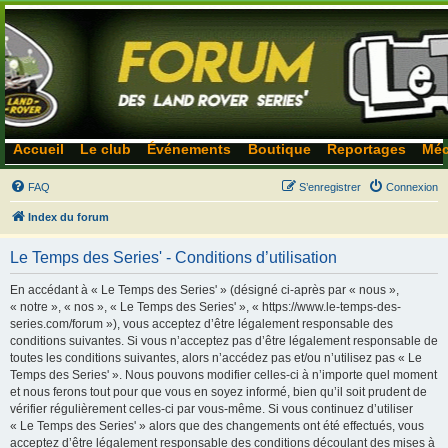
Accueil
Le club
Événements
Boutique
Reportages
Méc
FAQ
S’enregistrer
Connexion
Index du forum
Le Temps des Series' - Conditions d’utilisation
En accédant à « Le Temps des Series' » (désigné ci-après par « nous »,
« notre », « nos », « Le Temps des Series' », « https://www.le-temps-des-
series.com/forum »), vous acceptez d’être légalement responsable des
conditions suivantes. Si vous n’acceptez pas d’être légalement responsable de
toutes les conditions suivantes, alors n’accédez pas et/ou n’utilisez pas « Le
Temps des Series' ». Nous pouvons modifier celles-ci à n’importe quel moment
et nous ferons tout pour que vous en soyez informé, bien qu’il soit prudent de
vérifier régulièrement celles-ci par vous-même. Si vous continuez d’utiliser
« Le Temps des Series' » alors que des changements ont été effectués, vous
acceptez d’être légalement responsable des conditions découlant des mises à