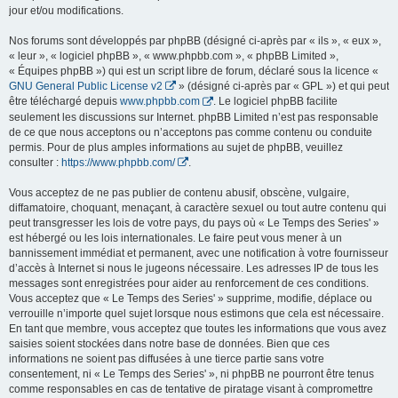
jour et/ou modifications.
Nos forums sont développés par phpBB (désigné ci-après par « ils », « eux »,
« leur », « logiciel phpBB », « www.phpbb.com », « phpBB Limited »,
« Équipes phpBB ») qui est un script libre de forum, déclaré sous la licence «
GNU General Public License v2
» (désigné ci-après par « GPL ») et qui peut
être téléchargé depuis
www.phpbb.com
. Le logiciel phpBB facilite
seulement les discussions sur Internet. phpBB Limited n’est pas responsable
de ce que nous acceptons ou n’acceptons pas comme contenu ou conduite
permis. Pour de plus amples informations au sujet de phpBB, veuillez
consulter :
https://www.phpbb.com/
.
Vous acceptez de ne pas publier de contenu abusif, obscène, vulgaire,
diffamatoire, choquant, menaçant, à caractère sexuel ou tout autre contenu qui
peut transgresser les lois de votre pays, du pays où « Le Temps des Series' »
est hébergé ou les lois internationales. Le faire peut vous mener à un
bannissement immédiat et permanent, avec une notification à votre fournisseur
d’accès à Internet si nous le jugeons nécessaire. Les adresses IP de tous les
messages sont enregistrées pour aider au renforcement de ces conditions.
Vous acceptez que « Le Temps des Series' » supprime, modifie, déplace ou
verrouille n’importe quel sujet lorsque nous estimons que cela est nécessaire.
En tant que membre, vous acceptez que toutes les informations que vous avez
saisies soient stockées dans notre base de données. Bien que ces
informations ne soient pas diffusées à une tierce partie sans votre
consentement, ni « Le Temps des Series' », ni phpBB ne pourront être tenus
comme responsables en cas de tentative de piratage visant à compromettre