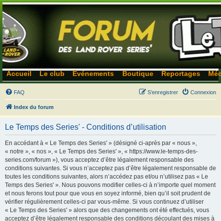
Accueil
Le club
Événements
Boutique
Reportages
Méc
FAQ
S’enregistrer
Connexion
Index du forum
Le Temps des Series' - Conditions d’utilisation
En accédant à « Le Temps des Series' » (désigné ci-après par « nous »,
« notre », « nos », « Le Temps des Series' », « https://www.le-temps-des-
series.com/forum »), vous acceptez d’être légalement responsable des
conditions suivantes. Si vous n’acceptez pas d’être légalement responsable de
toutes les conditions suivantes, alors n’accédez pas et/ou n’utilisez pas « Le
Temps des Series' ». Nous pouvons modifier celles-ci à n’importe quel moment
et nous ferons tout pour que vous en soyez informé, bien qu’il soit prudent de
vérifier régulièrement celles-ci par vous-même. Si vous continuez d’utiliser
« Le Temps des Series' » alors que des changements ont été effectués, vous
acceptez d’être légalement responsable des conditions découlant des mises à