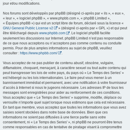
jour et/ou modifications.
Nos forums sont développés par phpBB (désigné ci-après par « ils », « eux »,
« leur », « logiciel phpBB », « www.phpbb.com », « phpBB Limited »,
« Équipes phpBB ») qui est un script libre de forum, déclaré sous la licence «
GNU General Public License v2
» (désigné ci-après par « GPL ») et qui peut
être téléchargé depuis
www.phpbb.com
. Le logiciel phpBB facilite
seulement les discussions sur Internet. phpBB Limited n’est pas responsable
de ce que nous acceptons ou n’acceptons pas comme contenu ou conduite
permis. Pour de plus amples informations au sujet de phpBB, veuillez
consulter :
https://www.phpbb.com/
.
Vous acceptez de ne pas publier de contenu abusif, obscène, vulgaire,
diffamatoire, choquant, menaçant, à caractère sexuel ou tout autre contenu qui
peut transgresser les lois de votre pays, du pays où « Le Temps des Series' »
est hébergé ou les lois internationales. Le faire peut vous mener à un
bannissement immédiat et permanent, avec une notification à votre fournisseur
d’accès à Internet si nous le jugeons nécessaire. Les adresses IP de tous les
messages sont enregistrées pour aider au renforcement de ces conditions.
Vous acceptez que « Le Temps des Series' » supprime, modifie, déplace ou
verrouille n’importe quel sujet lorsque nous estimons que cela est nécessaire.
En tant que membre, vous acceptez que toutes les informations que vous avez
saisies soient stockées dans notre base de données. Bien que ces
informations ne soient pas diffusées à une tierce partie sans votre
consentement, ni « Le Temps des Series' », ni phpBB ne pourront être tenus
comme responsables en cas de tentative de piratage visant à compromettre