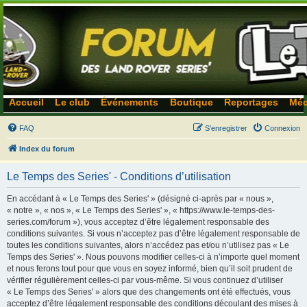
Accueil
Le club
Événements
Boutique
Reportages
Méc
FAQ
S’enregistrer
Connexion
Index du forum
Le Temps des Series' - Conditions d’utilisation
En accédant à « Le Temps des Series' » (désigné ci-après par « nous »,
« notre », « nos », « Le Temps des Series' », « https://www.le-temps-des-
series.com/forum »), vous acceptez d’être légalement responsable des
conditions suivantes. Si vous n’acceptez pas d’être légalement responsable de
toutes les conditions suivantes, alors n’accédez pas et/ou n’utilisez pas « Le
Temps des Series' ». Nous pouvons modifier celles-ci à n’importe quel moment
et nous ferons tout pour que vous en soyez informé, bien qu’il soit prudent de
vérifier régulièrement celles-ci par vous-même. Si vous continuez d’utiliser
« Le Temps des Series' » alors que des changements ont été effectués, vous
acceptez d’être légalement responsable des conditions découlant des mises à