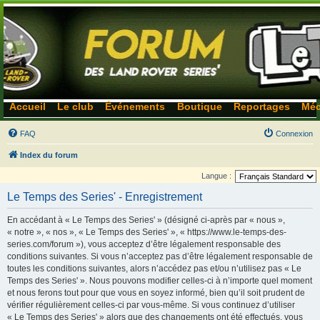
Accueil
Le club
Événements
Boutique
Reportages
Méc
FAQ
Connexion
Index du forum
Langue :
Le Temps des Series' - Enregistrement
En accédant à « Le Temps des Series' » (désigné ci-après par « nous »,
« notre », « nos », « Le Temps des Series' », « https://www.le-temps-des-
series.com/forum »), vous acceptez d’être légalement responsable des
conditions suivantes. Si vous n’acceptez pas d’être légalement responsable de
toutes les conditions suivantes, alors n’accédez pas et/ou n’utilisez pas « Le
Temps des Series' ». Nous pouvons modifier celles-ci à n’importe quel moment
et nous ferons tout pour que vous en soyez informé, bien qu’il soit prudent de
vérifier régulièrement celles-ci par vous-même. Si vous continuez d’utiliser
« Le Temps des Series' » alors que des changements ont été effectués, vous