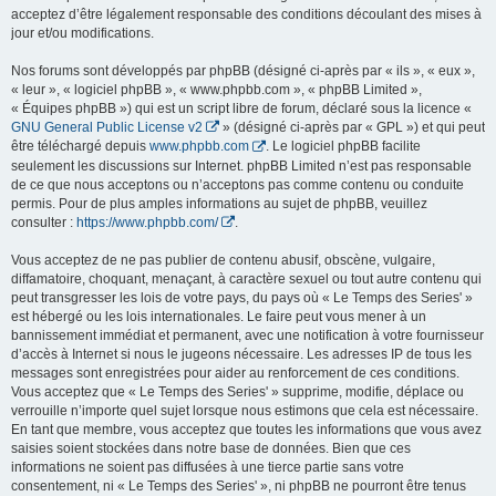
acceptez d’être légalement responsable des conditions découlant des mises à
jour et/ou modifications.
Nos forums sont développés par phpBB (désigné ci-après par « ils », « eux »,
« leur », « logiciel phpBB », « www.phpbb.com », « phpBB Limited »,
« Équipes phpBB ») qui est un script libre de forum, déclaré sous la licence «
GNU General Public License v2
» (désigné ci-après par « GPL ») et qui peut
être téléchargé depuis
www.phpbb.com
. Le logiciel phpBB facilite
seulement les discussions sur Internet. phpBB Limited n’est pas responsable
de ce que nous acceptons ou n’acceptons pas comme contenu ou conduite
permis. Pour de plus amples informations au sujet de phpBB, veuillez
consulter :
https://www.phpbb.com/
.
Vous acceptez de ne pas publier de contenu abusif, obscène, vulgaire,
diffamatoire, choquant, menaçant, à caractère sexuel ou tout autre contenu qui
peut transgresser les lois de votre pays, du pays où « Le Temps des Series' »
est hébergé ou les lois internationales. Le faire peut vous mener à un
bannissement immédiat et permanent, avec une notification à votre fournisseur
d’accès à Internet si nous le jugeons nécessaire. Les adresses IP de tous les
messages sont enregistrées pour aider au renforcement de ces conditions.
Vous acceptez que « Le Temps des Series' » supprime, modifie, déplace ou
verrouille n’importe quel sujet lorsque nous estimons que cela est nécessaire.
En tant que membre, vous acceptez que toutes les informations que vous avez
saisies soient stockées dans notre base de données. Bien que ces
informations ne soient pas diffusées à une tierce partie sans votre
consentement, ni « Le Temps des Series' », ni phpBB ne pourront être tenus