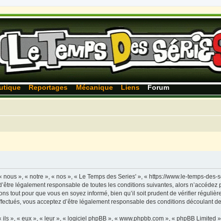
utique
Reportages
Mécanique
Liens
Forum
 nous », « notre », « nos », « Le Temps des Series' », « https://www.le-temps-des-
’être légalement responsable de toutes les conditions suivantes, alors n’accédez p
ns tout pour que vous en soyez informé, bien qu’il soit prudent de vérifier régulièr
fectués, vous acceptez d’être légalement responsable des conditions découlant des
ls », « eux », « leur », « logiciel phpBB », « www.phpbb.com », « phpBB Limited »,