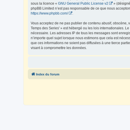
sous la licence «
GNU General Public License v2
» (désigné
phpBB Limited n’est pas responsable de ce que nous acceptons
https://www.phpbb.com/
.
Vous acceptez de ne pas publier de contenu abusif, obscène, vu
Temps des Series' » est hébergé ou les lois internationales. Le
nécessaire. Les adresses IP de tous les messages sont enregis
n’importe quel sujet lorsque nous estimons que cela est néces
que ces informations ne soient pas diffusées à une tierce part
visant à compromettre les données.
Index du forum