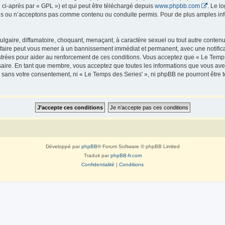
 ci-après par « GPL ») et qui peut être téléchargé depuis
www.phpbb.com
. Le l
 ou n’acceptons pas comme contenu ou conduite permis. Pour de plus amples infor
lgaire, diffamatoire, choquant, menaçant, à caractère sexuel ou tout autre contenu 
 faire peut vous mener à un bannissement immédiat et permanent, avec une notificat
trées pour aider au renforcement de ces conditions. Vous acceptez que « Le Temps 
saire. En tant que membre, vous acceptez que toutes les informations que vous av
ie sans votre consentement, ni « Le Temps des Series' », ni phpBB ne pourront êtr
Développé par
phpBB
® Forum Software © phpBB Limited
Traduit par
phpBB-fr.com
Confidentialité
|
Conditions