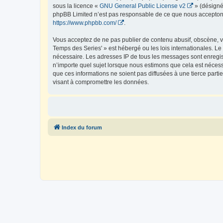
sous la licence «
GNU General Public License v2
» (désigné
phpBB Limited n’est pas responsable de ce que nous acceptons
https://www.phpbb.com/
.
Vous acceptez de ne pas publier de contenu abusif, obscène, vu
Temps des Series' » est hébergé ou les lois internationales. Le
nécessaire. Les adresses IP de tous les messages sont enregis
n’importe quel sujet lorsque nous estimons que cela est néces
que ces informations ne soient pas diffusées à une tierce part
visant à compromettre les données.
Index du forum