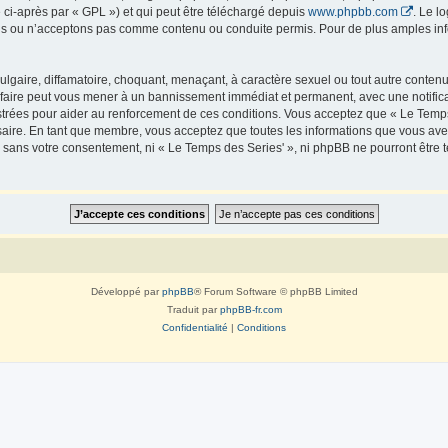
 ci-après par « GPL ») et qui peut être téléchargé depuis
www.phpbb.com
. Le l
 ou n’acceptons pas comme contenu ou conduite permis. Pour de plus amples infor
lgaire, diffamatoire, choquant, menaçant, à caractère sexuel ou tout autre contenu 
 faire peut vous mener à un bannissement immédiat et permanent, avec une notificat
trées pour aider au renforcement de ces conditions. Vous acceptez que « Le Temps 
saire. En tant que membre, vous acceptez que toutes les informations que vous av
ie sans votre consentement, ni « Le Temps des Series' », ni phpBB ne pourront êtr
Développé par
phpBB
® Forum Software © phpBB Limited
Traduit par
phpBB-fr.com
Confidentialité
|
Conditions