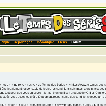
utique
Reportages
Mécanique
Liens
Forum
 nous », « notre », « nos », « Le Temps des Series' », « https://www.le-temps-des-
’être légalement responsable de toutes les conditions suivantes, alors n’accédez p
ns tout pour que vous en soyez informé, bien qu’il soit prudent de vérifier régulièr
fectués, vous acceptez d’être légalement responsable des conditions découlant des
ls », « eux », « leur », « logiciel phpBB », « www.phpbb.com », « phpBB Limited »,