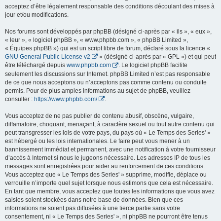
acceptez d’être légalement responsable des conditions découlant des mises à
jour et/ou modifications.
Nos forums sont développés par phpBB (désigné ci-après par « ils », « eux »,
« leur », « logiciel phpBB », « www.phpbb.com », « phpBB Limited »,
« Équipes phpBB ») qui est un script libre de forum, déclaré sous la licence «
GNU General Public License v2
» (désigné ci-après par « GPL ») et qui peut
être téléchargé depuis
www.phpbb.com
. Le logiciel phpBB facilite
seulement les discussions sur Internet. phpBB Limited n’est pas responsable
de ce que nous acceptons ou n’acceptons pas comme contenu ou conduite
permis. Pour de plus amples informations au sujet de phpBB, veuillez
consulter :
https://www.phpbb.com/
.
Vous acceptez de ne pas publier de contenu abusif, obscène, vulgaire,
diffamatoire, choquant, menaçant, à caractère sexuel ou tout autre contenu qui
peut transgresser les lois de votre pays, du pays où « Le Temps des Series' »
est hébergé ou les lois internationales. Le faire peut vous mener à un
bannissement immédiat et permanent, avec une notification à votre fournisseur
d’accès à Internet si nous le jugeons nécessaire. Les adresses IP de tous les
messages sont enregistrées pour aider au renforcement de ces conditions.
Vous acceptez que « Le Temps des Series' » supprime, modifie, déplace ou
verrouille n’importe quel sujet lorsque nous estimons que cela est nécessaire.
En tant que membre, vous acceptez que toutes les informations que vous avez
saisies soient stockées dans notre base de données. Bien que ces
informations ne soient pas diffusées à une tierce partie sans votre
consentement, ni « Le Temps des Series' », ni phpBB ne pourront être tenus