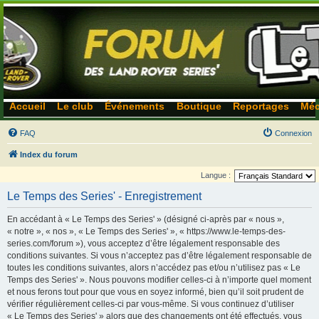
Accueil
Le club
Événements
Boutique
Reportages
Méc
FAQ
Connexion
Index du forum
Langue :
Le Temps des Series' - Enregistrement
En accédant à « Le Temps des Series' » (désigné ci-après par « nous »,
« notre », « nos », « Le Temps des Series' », « https://www.le-temps-des-
series.com/forum »), vous acceptez d’être légalement responsable des
conditions suivantes. Si vous n’acceptez pas d’être légalement responsable de
toutes les conditions suivantes, alors n’accédez pas et/ou n’utilisez pas « Le
Temps des Series' ». Nous pouvons modifier celles-ci à n’importe quel moment
et nous ferons tout pour que vous en soyez informé, bien qu’il soit prudent de
vérifier régulièrement celles-ci par vous-même. Si vous continuez d’utiliser
« Le Temps des Series' » alors que des changements ont été effectués, vous