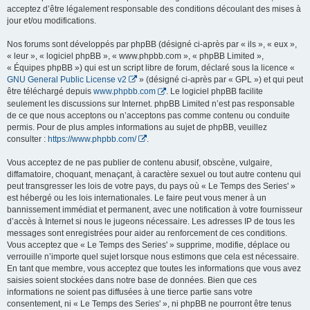
acceptez d’être légalement responsable des conditions découlant des mises à
jour et/ou modifications.
Nos forums sont développés par phpBB (désigné ci-après par « ils », « eux »,
« leur », « logiciel phpBB », « www.phpbb.com », « phpBB Limited »,
« Équipes phpBB ») qui est un script libre de forum, déclaré sous la licence «
GNU General Public License v2
» (désigné ci-après par « GPL ») et qui peut
être téléchargé depuis
www.phpbb.com
. Le logiciel phpBB facilite
seulement les discussions sur Internet. phpBB Limited n’est pas responsable
de ce que nous acceptons ou n’acceptons pas comme contenu ou conduite
permis. Pour de plus amples informations au sujet de phpBB, veuillez
consulter :
https://www.phpbb.com/
.
Vous acceptez de ne pas publier de contenu abusif, obscène, vulgaire,
diffamatoire, choquant, menaçant, à caractère sexuel ou tout autre contenu qui
peut transgresser les lois de votre pays, du pays où « Le Temps des Series' »
est hébergé ou les lois internationales. Le faire peut vous mener à un
bannissement immédiat et permanent, avec une notification à votre fournisseur
d’accès à Internet si nous le jugeons nécessaire. Les adresses IP de tous les
messages sont enregistrées pour aider au renforcement de ces conditions.
Vous acceptez que « Le Temps des Series' » supprime, modifie, déplace ou
verrouille n’importe quel sujet lorsque nous estimons que cela est nécessaire.
En tant que membre, vous acceptez que toutes les informations que vous avez
saisies soient stockées dans notre base de données. Bien que ces
informations ne soient pas diffusées à une tierce partie sans votre
consentement, ni « Le Temps des Series' », ni phpBB ne pourront être tenus