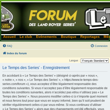
Accueil
Le club
Événements
Boutique
Reportages
Méc
FAQ
Connexion
Index du forum
Langue :
Le Temps des Series' - Enregistrement
En accédant à « Le Temps des Series' » (désigné ci-après par « nous »,
« notre », « nos », « Le Temps des Series' », « https://www.le-temps-des-
series.com/forum »), vous acceptez d’être légalement responsable des
conditions suivantes. Si vous n’acceptez pas d’être légalement responsable de
toutes les conditions suivantes, alors n’accédez pas et/ou n’utilisez pas « Le
Temps des Series' ». Nous pouvons modifier celles-ci à n’importe quel moment
et nous ferons tout pour que vous en soyez informé, bien qu’il soit prudent de
vérifier régulièrement celles-ci par vous-même. Si vous continuez d’utiliser
« Le Temps des Series' » alors que des changements ont été effectués, vous