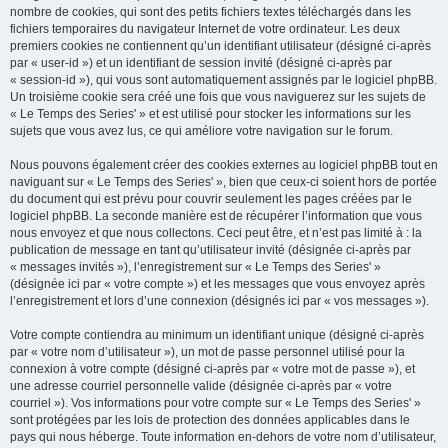
nombre de cookies, qui sont des petits fichiers textes téléchargés dans les
fichiers temporaires du navigateur Internet de votre ordinateur. Les deux
premiers cookies ne contiennent qu’un identifiant utilisateur (désigné ci-après
par « user-id ») et un identifiant de session invité (désigné ci-après par
« session-id »), qui vous sont automatiquement assignés par le logiciel phpBB.
Un troisième cookie sera créé une fois que vous naviguerez sur les sujets de
« Le Temps des Series' » et est utilisé pour stocker les informations sur les
sujets que vous avez lus, ce qui améliore votre navigation sur le forum.
Nous pouvons également créer des cookies externes au logiciel phpBB tout en
naviguant sur « Le Temps des Series' », bien que ceux-ci soient hors de portée
du document qui est prévu pour couvrir seulement les pages créées par le
logiciel phpBB. La seconde manière est de récupérer l’information que vous
nous envoyez et que nous collectons. Ceci peut être, et n’est pas limité à : la
publication de message en tant qu’utilisateur invité (désignée ci-après par
« messages invités »), l’enregistrement sur « Le Temps des Series' »
(désignée ici par « votre compte ») et les messages que vous envoyez après
l’enregistrement et lors d’une connexion (désignés ici par « vos messages »).
Votre compte contiendra au minimum un identifiant unique (désigné ci-après
par « votre nom d’utilisateur »), un mot de passe personnel utilisé pour la
connexion à votre compte (désigné ci-après par « votre mot de passe »), et
une adresse courriel personnelle valide (désignée ci-après par « votre
courriel »). Vos informations pour votre compte sur « Le Temps des Series' »
sont protégées par les lois de protection des données applicables dans le
pays qui nous héberge. Toute information en-dehors de votre nom d’utilisateur,