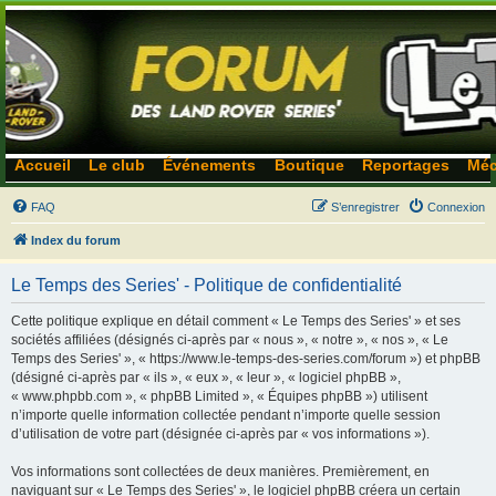
Accueil
Le club
Événements
Boutique
Reportages
Méc
FAQ
S’enregistrer
Connexion
Index du forum
Le Temps des Series' - Politique de confidentialité
Cette politique explique en détail comment « Le Temps des Series' » et ses
sociétés affiliées (désignés ci-après par « nous », « notre », « nos », « Le
Temps des Series' », « https://www.le-temps-des-series.com/forum ») et phpBB
(désigné ci-après par « ils », « eux », « leur », « logiciel phpBB »,
« www.phpbb.com », « phpBB Limited », « Équipes phpBB ») utilisent
n’importe quelle information collectée pendant n’importe quelle session
d’utilisation de votre part (désignée ci-après par « vos informations »).
Vos informations sont collectées de deux manières. Premièrement, en
naviguant sur « Le Temps des Series' », le logiciel phpBB créera un certain