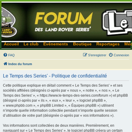
Accueil
Le club
Événements
Boutique
Reportages
Méc
FAQ
S’enregistrer
Connexion
Index du forum
Le Temps des Series' - Politique de confidentialité
Cette politique explique en détail comment « Le Temps des Series' » et ses
sociétés affiliées (désignés ci-après par « nous », « notre », « nos », « Le
Temps des Series' », « https://www.le-temps-des-series.com/forum ») et phpBB
(désigné ci-après par « ils », « eux », « leur », « logiciel phpBB »,
« www.phpbb.com », « phpBB Limited », « Équipes phpBB ») utilisent
n’importe quelle information collectée pendant n’importe quelle session
d’utilisation de votre part (désignée ci-après par « vos informations »).
Vos informations sont collectées de deux manières. Premièrement, en
naviguant sur « Le Temps des Series' », le logiciel phpBB créera un certain