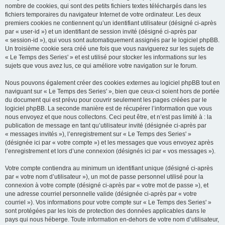
nombre de cookies, qui sont des petits fichiers textes téléchargés dans les
fichiers temporaires du navigateur Internet de votre ordinateur. Les deux
premiers cookies ne contiennent qu’un identifiant utilisateur (désigné ci-après
par « user-id ») et un identifiant de session invité (désigné ci-après par
« session-id »), qui vous sont automatiquement assignés par le logiciel phpBB.
Un troisième cookie sera créé une fois que vous naviguerez sur les sujets de
« Le Temps des Series' » et est utilisé pour stocker les informations sur les
sujets que vous avez lus, ce qui améliore votre navigation sur le forum.
Nous pouvons également créer des cookies externes au logiciel phpBB tout en
naviguant sur « Le Temps des Series' », bien que ceux-ci soient hors de portée
du document qui est prévu pour couvrir seulement les pages créées par le
logiciel phpBB. La seconde manière est de récupérer l’information que vous
nous envoyez et que nous collectons. Ceci peut être, et n’est pas limité à : la
publication de message en tant qu’utilisateur invité (désignée ci-après par
« messages invités »), l’enregistrement sur « Le Temps des Series' »
(désignée ici par « votre compte ») et les messages que vous envoyez après
l’enregistrement et lors d’une connexion (désignés ici par « vos messages »).
Votre compte contiendra au minimum un identifiant unique (désigné ci-après
par « votre nom d’utilisateur »), un mot de passe personnel utilisé pour la
connexion à votre compte (désigné ci-après par « votre mot de passe »), et
une adresse courriel personnelle valide (désignée ci-après par « votre
courriel »). Vos informations pour votre compte sur « Le Temps des Series' »
sont protégées par les lois de protection des données applicables dans le
pays qui nous héberge. Toute information en-dehors de votre nom d’utilisateur,