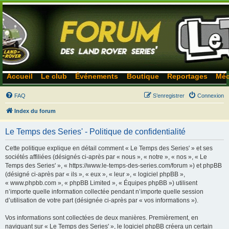
Accueil
Le club
Événements
Boutique
Reportages
Méc
FAQ
S’enregistrer
Connexion
Index du forum
Le Temps des Series' - Politique de confidentialité
Cette politique explique en détail comment « Le Temps des Series' » et ses
sociétés affiliées (désignés ci-après par « nous », « notre », « nos », « Le
Temps des Series' », « https://www.le-temps-des-series.com/forum ») et phpBB
(désigné ci-après par « ils », « eux », « leur », « logiciel phpBB »,
« www.phpbb.com », « phpBB Limited », « Équipes phpBB ») utilisent
n’importe quelle information collectée pendant n’importe quelle session
d’utilisation de votre part (désignée ci-après par « vos informations »).
Vos informations sont collectées de deux manières. Premièrement, en
naviguant sur « Le Temps des Series' », le logiciel phpBB créera un certain