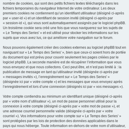
nombre de cookies, qui sont des petits fichiers textes téléchargés dans les
fichiers temporaires du navigateur Internet de votre ordinateur. Les deux
premiers cookies ne contiennent qu’un identifiant utilisateur (désigné ci-après
par « user-id ») et un identifiant de session invité (désigné ci-après par
« session-id »), qui vous sont automatiquement assignés par le logiciel phpBB.
Un troisième cookie sera créé une fois que vous naviguerez sur les sujets de
« Le Temps des Series' » et est utilisé pour stocker les informations sur les
sujets que vous avez lus, ce qui améliore votre navigation sur le forum.
Nous pouvons également créer des cookies externes au logiciel phpBB tout en
naviguant sur « Le Temps des Series' », bien que ceux-ci soient hors de portée
du document qui est prévu pour couvrir seulement les pages créées par le
logiciel phpBB. La seconde manière est de récupérer l’information que vous
nous envoyez et que nous collectons. Ceci peut être, et n’est pas limité à : la
publication de message en tant qu’utilisateur invité (désignée ci-après par
« messages invités »), l’enregistrement sur « Le Temps des Series' »
(désignée ici par « votre compte ») et les messages que vous envoyez après
l’enregistrement et lors d’une connexion (désignés ici par « vos messages »).
Votre compte contiendra au minimum un identifiant unique (désigné ci-après
par « votre nom d’utilisateur »), un mot de passe personnel utilisé pour la
connexion à votre compte (désigné ci-après par « votre mot de passe »), et
une adresse courriel personnelle valide (désignée ci-après par « votre
courriel »). Vos informations pour votre compte sur « Le Temps des Series' »
sont protégées par les lois de protection des données applicables dans le
pays qui nous héberge. Toute information en-dehors de votre nom d’utilisateur,