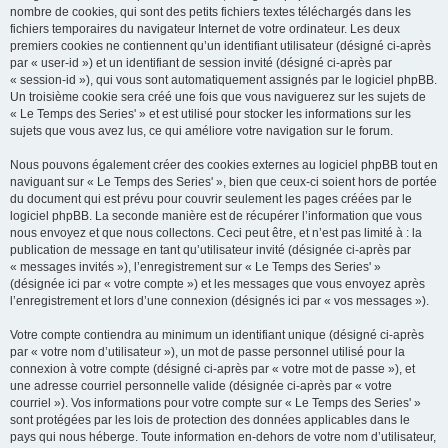
nombre de cookies, qui sont des petits fichiers textes téléchargés dans les
fichiers temporaires du navigateur Internet de votre ordinateur. Les deux
premiers cookies ne contiennent qu’un identifiant utilisateur (désigné ci-après
par « user-id ») et un identifiant de session invité (désigné ci-après par
« session-id »), qui vous sont automatiquement assignés par le logiciel phpBB.
Un troisième cookie sera créé une fois que vous naviguerez sur les sujets de
« Le Temps des Series' » et est utilisé pour stocker les informations sur les
sujets que vous avez lus, ce qui améliore votre navigation sur le forum.
Nous pouvons également créer des cookies externes au logiciel phpBB tout en
naviguant sur « Le Temps des Series' », bien que ceux-ci soient hors de portée
du document qui est prévu pour couvrir seulement les pages créées par le
logiciel phpBB. La seconde manière est de récupérer l’information que vous
nous envoyez et que nous collectons. Ceci peut être, et n’est pas limité à : la
publication de message en tant qu’utilisateur invité (désignée ci-après par
« messages invités »), l’enregistrement sur « Le Temps des Series' »
(désignée ici par « votre compte ») et les messages que vous envoyez après
l’enregistrement et lors d’une connexion (désignés ici par « vos messages »).
Votre compte contiendra au minimum un identifiant unique (désigné ci-après
par « votre nom d’utilisateur »), un mot de passe personnel utilisé pour la
connexion à votre compte (désigné ci-après par « votre mot de passe »), et
une adresse courriel personnelle valide (désignée ci-après par « votre
courriel »). Vos informations pour votre compte sur « Le Temps des Series' »
sont protégées par les lois de protection des données applicables dans le
pays qui nous héberge. Toute information en-dehors de votre nom d’utilisateur,