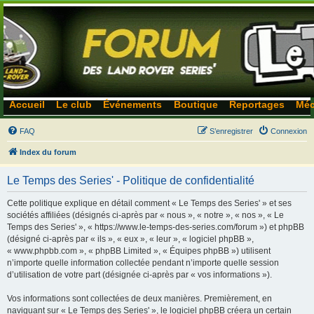
Accueil
Le club
Événements
Boutique
Reportages
Méc
FAQ
S’enregistrer
Connexion
Index du forum
Le Temps des Series' - Politique de confidentialité
Cette politique explique en détail comment « Le Temps des Series' » et ses
sociétés affiliées (désignés ci-après par « nous », « notre », « nos », « Le
Temps des Series' », « https://www.le-temps-des-series.com/forum ») et phpBB
(désigné ci-après par « ils », « eux », « leur », « logiciel phpBB »,
« www.phpbb.com », « phpBB Limited », « Équipes phpBB ») utilisent
n’importe quelle information collectée pendant n’importe quelle session
d’utilisation de votre part (désignée ci-après par « vos informations »).
Vos informations sont collectées de deux manières. Premièrement, en
naviguant sur « Le Temps des Series' », le logiciel phpBB créera un certain