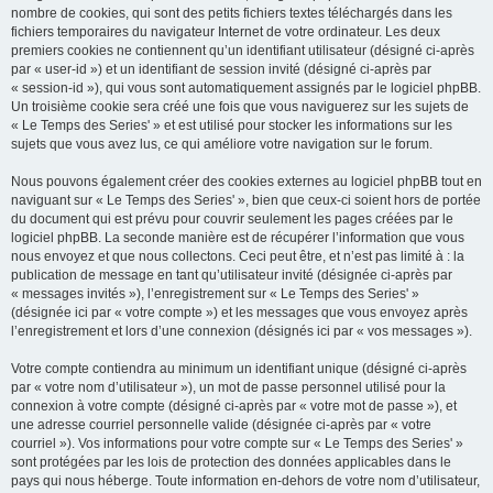
nombre de cookies, qui sont des petits fichiers textes téléchargés dans les
fichiers temporaires du navigateur Internet de votre ordinateur. Les deux
premiers cookies ne contiennent qu’un identifiant utilisateur (désigné ci-après
par « user-id ») et un identifiant de session invité (désigné ci-après par
« session-id »), qui vous sont automatiquement assignés par le logiciel phpBB.
Un troisième cookie sera créé une fois que vous naviguerez sur les sujets de
« Le Temps des Series' » et est utilisé pour stocker les informations sur les
sujets que vous avez lus, ce qui améliore votre navigation sur le forum.
Nous pouvons également créer des cookies externes au logiciel phpBB tout en
naviguant sur « Le Temps des Series' », bien que ceux-ci soient hors de portée
du document qui est prévu pour couvrir seulement les pages créées par le
logiciel phpBB. La seconde manière est de récupérer l’information que vous
nous envoyez et que nous collectons. Ceci peut être, et n’est pas limité à : la
publication de message en tant qu’utilisateur invité (désignée ci-après par
« messages invités »), l’enregistrement sur « Le Temps des Series' »
(désignée ici par « votre compte ») et les messages que vous envoyez après
l’enregistrement et lors d’une connexion (désignés ici par « vos messages »).
Votre compte contiendra au minimum un identifiant unique (désigné ci-après
par « votre nom d’utilisateur »), un mot de passe personnel utilisé pour la
connexion à votre compte (désigné ci-après par « votre mot de passe »), et
une adresse courriel personnelle valide (désignée ci-après par « votre
courriel »). Vos informations pour votre compte sur « Le Temps des Series' »
sont protégées par les lois de protection des données applicables dans le
pays qui nous héberge. Toute information en-dehors de votre nom d’utilisateur,