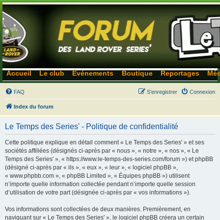
Accueil
Le club
Événements
Boutique
Reportages
Méc
FAQ
S’enregistrer
Connexion
Index du forum
Le Temps des Series' - Politique de confidentialité
Cette politique explique en détail comment « Le Temps des Series' » et ses
sociétés affiliées (désignés ci-après par « nous », « notre », « nos », « Le
Temps des Series' », « https://www.le-temps-des-series.com/forum ») et phpBB
(désigné ci-après par « ils », « eux », « leur », « logiciel phpBB »,
« www.phpbb.com », « phpBB Limited », « Équipes phpBB ») utilisent
n’importe quelle information collectée pendant n’importe quelle session
d’utilisation de votre part (désignée ci-après par « vos informations »).
Vos informations sont collectées de deux manières. Premièrement, en
naviguant sur « Le Temps des Series' », le logiciel phpBB créera un certain