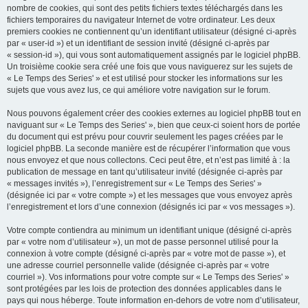
nombre de cookies, qui sont des petits fichiers textes téléchargés dans les
fichiers temporaires du navigateur Internet de votre ordinateur. Les deux
premiers cookies ne contiennent qu’un identifiant utilisateur (désigné ci-après
par « user-id ») et un identifiant de session invité (désigné ci-après par
« session-id »), qui vous sont automatiquement assignés par le logiciel phpBB.
Un troisième cookie sera créé une fois que vous naviguerez sur les sujets de
« Le Temps des Series' » et est utilisé pour stocker les informations sur les
sujets que vous avez lus, ce qui améliore votre navigation sur le forum.
Nous pouvons également créer des cookies externes au logiciel phpBB tout en
naviguant sur « Le Temps des Series' », bien que ceux-ci soient hors de portée
du document qui est prévu pour couvrir seulement les pages créées par le
logiciel phpBB. La seconde manière est de récupérer l’information que vous
nous envoyez et que nous collectons. Ceci peut être, et n’est pas limité à : la
publication de message en tant qu’utilisateur invité (désignée ci-après par
« messages invités »), l’enregistrement sur « Le Temps des Series' »
(désignée ici par « votre compte ») et les messages que vous envoyez après
l’enregistrement et lors d’une connexion (désignés ici par « vos messages »).
Votre compte contiendra au minimum un identifiant unique (désigné ci-après
par « votre nom d’utilisateur »), un mot de passe personnel utilisé pour la
connexion à votre compte (désigné ci-après par « votre mot de passe »), et
une adresse courriel personnelle valide (désignée ci-après par « votre
courriel »). Vos informations pour votre compte sur « Le Temps des Series' »
sont protégées par les lois de protection des données applicables dans le
pays qui nous héberge. Toute information en-dehors de votre nom d’utilisateur,