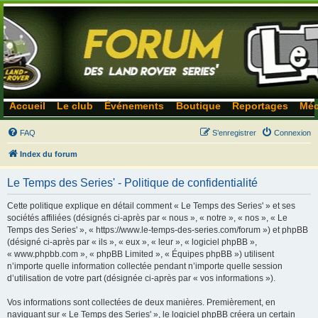
Accueil
Le club
Événements
Boutique
Reportages
Méc
FAQ
S’enregistrer
Connexion
Index du forum
Le Temps des Series' - Politique de confidentialité
Cette politique explique en détail comment « Le Temps des Series' » et ses
sociétés affiliées (désignés ci-après par « nous », « notre », « nos », « Le
Temps des Series' », « https://www.le-temps-des-series.com/forum ») et phpBB
(désigné ci-après par « ils », « eux », « leur », « logiciel phpBB »,
« www.phpbb.com », « phpBB Limited », « Équipes phpBB ») utilisent
n’importe quelle information collectée pendant n’importe quelle session
d’utilisation de votre part (désignée ci-après par « vos informations »).
Vos informations sont collectées de deux manières. Premièrement, en
naviguant sur « Le Temps des Series' », le logiciel phpBB créera un certain