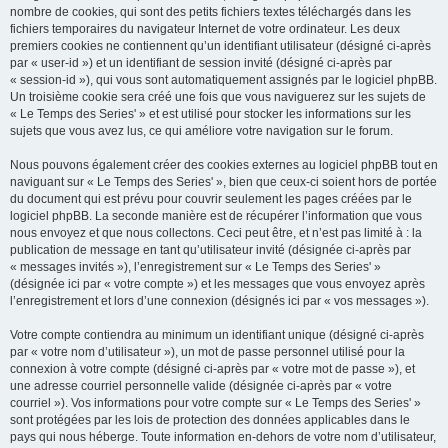
nombre de cookies, qui sont des petits fichiers textes téléchargés dans les
fichiers temporaires du navigateur Internet de votre ordinateur. Les deux
premiers cookies ne contiennent qu’un identifiant utilisateur (désigné ci-après
par « user-id ») et un identifiant de session invité (désigné ci-après par
« session-id »), qui vous sont automatiquement assignés par le logiciel phpBB.
Un troisième cookie sera créé une fois que vous naviguerez sur les sujets de
« Le Temps des Series' » et est utilisé pour stocker les informations sur les
sujets que vous avez lus, ce qui améliore votre navigation sur le forum.
Nous pouvons également créer des cookies externes au logiciel phpBB tout en
naviguant sur « Le Temps des Series' », bien que ceux-ci soient hors de portée
du document qui est prévu pour couvrir seulement les pages créées par le
logiciel phpBB. La seconde manière est de récupérer l’information que vous
nous envoyez et que nous collectons. Ceci peut être, et n’est pas limité à : la
publication de message en tant qu’utilisateur invité (désignée ci-après par
« messages invités »), l’enregistrement sur « Le Temps des Series' »
(désignée ici par « votre compte ») et les messages que vous envoyez après
l’enregistrement et lors d’une connexion (désignés ici par « vos messages »).
Votre compte contiendra au minimum un identifiant unique (désigné ci-après
par « votre nom d’utilisateur »), un mot de passe personnel utilisé pour la
connexion à votre compte (désigné ci-après par « votre mot de passe »), et
une adresse courriel personnelle valide (désignée ci-après par « votre
courriel »). Vos informations pour votre compte sur « Le Temps des Series' »
sont protégées par les lois de protection des données applicables dans le
pays qui nous héberge. Toute information en-dehors de votre nom d’utilisateur,