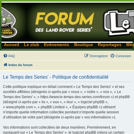
Accueil
Le club
Événements
Boutique
Reportages
Méc
FAQ
S’enregistrer
Connexion
Index du forum
Le Temps des Series' - Politique de confidentialité
Cette politique explique en détail comment « Le Temps des Series' » et ses
sociétés affiliées (désignés ci-après par « nous », « notre », « nos », « Le
Temps des Series' », « https://www.le-temps-des-series.com/forum ») et phpBB
(désigné ci-après par « ils », « eux », « leur », « logiciel phpBB »,
« www.phpbb.com », « phpBB Limited », « Équipes phpBB ») utilisent
n’importe quelle information collectée pendant n’importe quelle session
d’utilisation de votre part (désignée ci-après par « vos informations »).
Vos informations sont collectées de deux manières. Premièrement, en
naviguant sur « Le Temps des Series' », le logiciel phpBB créera un certain