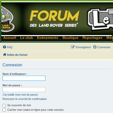
Accueil
Le club
Événements
Boutique
Reportages
Méc
FAQ
S’enregistrer
Connexion
Index du forum
Connexion
Nom d’utilisateur :
Mot de passe :
J’ai oublié mon mot de passe
Renvoyer le courriel de confirmation
Se souvenir de moi
Cacher mon statut en ligne pour cette session