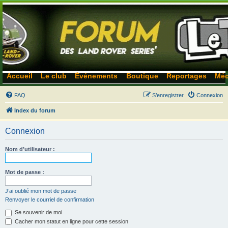
Accueil
Le club
Événements
Boutique
Reportages
Méc
FAQ
S’enregistrer
Connexion
Index du forum
Connexion
Nom d’utilisateur :
Mot de passe :
J’ai oublié mon mot de passe
Renvoyer le courriel de confirmation
Se souvenir de moi
Cacher mon statut en ligne pour cette session