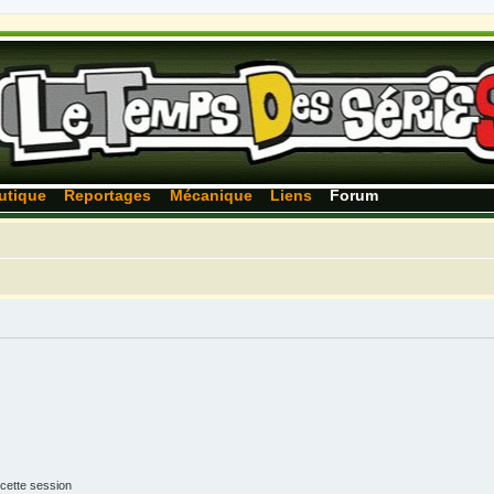
utique
Reportages
Mécanique
Liens
Forum
cette session