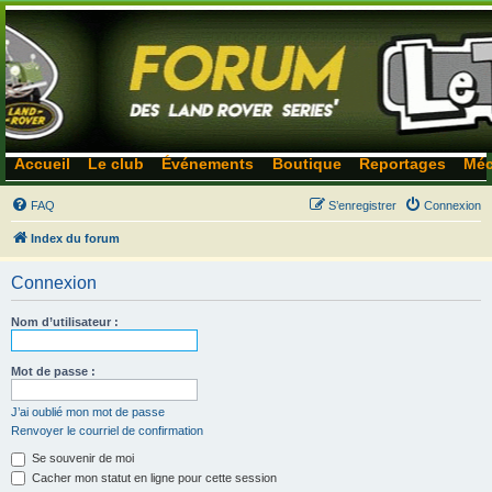
Accueil
Le club
Événements
Boutique
Reportages
Méc
FAQ
S’enregistrer
Connexion
Index du forum
Connexion
Nom d’utilisateur :
Mot de passe :
J’ai oublié mon mot de passe
Renvoyer le courriel de confirmation
Se souvenir de moi
Cacher mon statut en ligne pour cette session