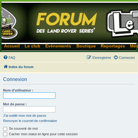
Accueil
Le club
Événements
Boutique
Reportages
Méc
FAQ
S’enregistrer
Connexion
Index du forum
Connexion
Nom d’utilisateur :
Mot de passe :
J’ai oublié mon mot de passe
Renvoyer le courriel de confirmation
Se souvenir de moi
Cacher mon statut en ligne pour cette session