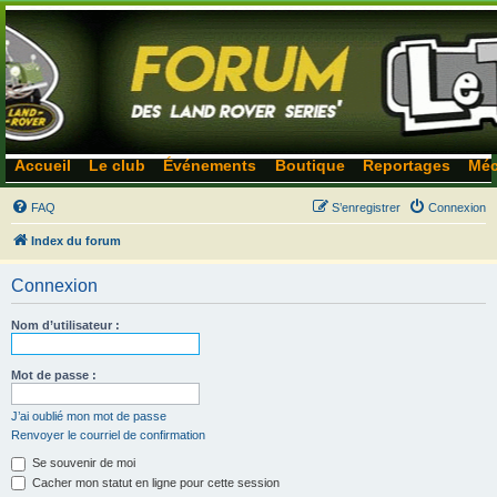
Accueil
Le club
Événements
Boutique
Reportages
Méc
FAQ
S’enregistrer
Connexion
Index du forum
Connexion
Nom d’utilisateur :
Mot de passe :
J’ai oublié mon mot de passe
Renvoyer le courriel de confirmation
Se souvenir de moi
Cacher mon statut en ligne pour cette session