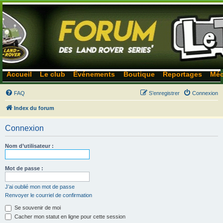
Accueil
Le club
Événements
Boutique
Reportages
Méc
FAQ
S’enregistrer
Connexion
Index du forum
Connexion
Nom d’utilisateur :
Mot de passe :
J’ai oublié mon mot de passe
Renvoyer le courriel de confirmation
Se souvenir de moi
Cacher mon statut en ligne pour cette session