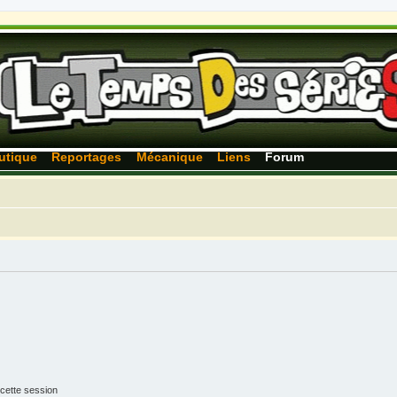
utique
Reportages
Mécanique
Liens
Forum
cette session