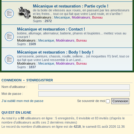
Mécanique et restauration : Partie cycle !
de la boite de vitesses aux roues, en passant par les amortisseurs
et les freins... tout ce qui fait que votre Land roule, et s'arrête !
Modérateurs :
Mecanique
,
Modérateurs
,
Bureau
Sujets :
2972
Mécanique et restauration : Contact !
bobine, allumage, alternateur, batterie, phares et loupiotes... mettez vous au
courant !
Modérateurs :
Mecanique
,
Modérateurs
,
Bureau
Sujets :
1509
Mécanique et restauration : Body ! body !
carrosserie, peinture, chassis, rouille, sellerie... (et moquettes !!!) bref, tout ce
qui fait que votre Land ressemble à un Land...
Modérateurs :
Mecanique
,
Modérateurs
,
Bureau
Sujets :
1837
CONNEXION
•
S’ENREGISTRER
Nom d’utilisateur :
Mot de passe :
J’ai oublié mon mot de passe
Se souvenir de moi
QUI EST EN LIGNE
Au total il y a
88
utilisateurs en ligne : 5 enregistrés, 0 invisible et 83 invités (d’après le
nombre d’utilisateurs actifs ces 2 dernières minutes)
Le record du nombre d’utilisateurs en ligne est de
4218
, le samedi 01 août 2026 11:36