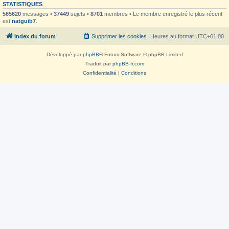
STATISTIQUES
565620
messages •
37449
sujets •
8701
membres • Le membre enregistré le plus récent
est
natguib7
.
Index du forum
Supprimer les cookies
Heures au format
UTC+01:00
Développé par
phpBB
® Forum Software © phpBB Limited
Traduit par
phpBB-fr.com
Confidentialité
|
Conditions