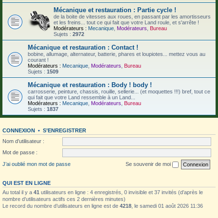
Mécanique et restauration : Partie cycle !
de la boite de vitesses aux roues, en passant par les amortisseurs
et les freins... tout ce qui fait que votre Land roule, et s'arrête !
Modérateurs :
Mecanique
,
Modérateurs
,
Bureau
Sujets :
2972
Mécanique et restauration : Contact !
bobine, allumage, alternateur, batterie, phares et loupiotes... mettez vous au
courant !
Modérateurs :
Mecanique
,
Modérateurs
,
Bureau
Sujets :
1509
Mécanique et restauration : Body ! body !
carrosserie, peinture, chassis, rouille, sellerie... (et moquettes !!!) bref, tout ce
qui fait que votre Land ressemble à un Land...
Modérateurs :
Mecanique
,
Modérateurs
,
Bureau
Sujets :
1837
CONNEXION
•
S’ENREGISTRER
Nom d’utilisateur :
Mot de passe :
J’ai oublié mon mot de passe
Se souvenir de moi
QUI EST EN LIGNE
Au total il y a
41
utilisateurs en ligne : 4 enregistrés, 0 invisible et 37 invités (d’après le
nombre d’utilisateurs actifs ces 2 dernières minutes)
Le record du nombre d’utilisateurs en ligne est de
4218
, le samedi 01 août 2026 11:36