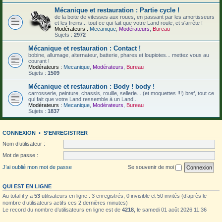
Mécanique et restauration : Partie cycle !
de la boite de vitesses aux roues, en passant par les amortisseurs
et les freins... tout ce qui fait que votre Land roule, et s'arrête !
Modérateurs :
Mecanique
,
Modérateurs
,
Bureau
Sujets :
2972
Mécanique et restauration : Contact !
bobine, allumage, alternateur, batterie, phares et loupiotes... mettez vous au
courant !
Modérateurs :
Mecanique
,
Modérateurs
,
Bureau
Sujets :
1509
Mécanique et restauration : Body ! body !
carrosserie, peinture, chassis, rouille, sellerie... (et moquettes !!!) bref, tout ce
qui fait que votre Land ressemble à un Land...
Modérateurs :
Mecanique
,
Modérateurs
,
Bureau
Sujets :
1837
CONNEXION
•
S’ENREGISTRER
Nom d’utilisateur :
Mot de passe :
J’ai oublié mon mot de passe
Se souvenir de moi
QUI EST EN LIGNE
Au total il y a
53
utilisateurs en ligne : 3 enregistrés, 0 invisible et 50 invités (d’après le
nombre d’utilisateurs actifs ces 2 dernières minutes)
Le record du nombre d’utilisateurs en ligne est de
4218
, le samedi 01 août 2026 11:36