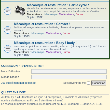
Mécanique et restauration : Partie cycle !
de la boite de vitesses aux roues, en passant par les amortisseurs
et les freins... tout ce qui fait que votre Land roule, et s'arrête !
Modérateurs :
Mecanique
,
Modérateurs
,
Bureau
Sujets :
2972
Mécanique et restauration : Contact !
bobine, allumage, alternateur, batterie, phares et loupiotes... mettez vous au
courant !
Modérateurs :
Mecanique
,
Modérateurs
,
Bureau
Sujets :
1509
Mécanique et restauration : Body ! body !
carrosserie, peinture, chassis, rouille, sellerie... (et moquettes !!!) bref, tout ce
qui fait que votre Land ressemble à un Land...
Modérateurs :
Mecanique
,
Modérateurs
,
Bureau
Sujets :
1837
CONNEXION
•
S’ENREGISTRER
Nom d’utilisateur :
Mot de passe :
J’ai oublié mon mot de passe
Se souvenir de moi
QUI EST EN LIGNE
Au total il y a
74
utilisateurs en ligne : 4 enregistrés, 0 invisible et 70 invités (d’après le
nombre d’utilisateurs actifs ces 2 dernières minutes)
Le record du nombre d’utilisateurs en ligne est de
4218
, le samedi 01 août 2026 11:36