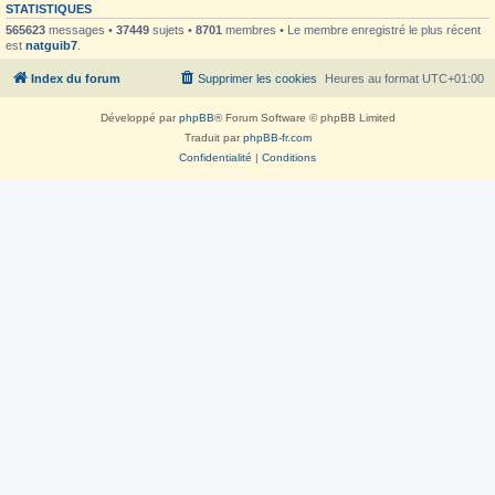
STATISTIQUES
565623
messages •
37449
sujets •
8701
membres • Le membre enregistré le plus récent
est
natguib7
.
Index du forum
Supprimer les cookies
Heures au format
UTC+01:00
Développé par
phpBB
® Forum Software © phpBB Limited
Traduit par
phpBB-fr.com
Confidentialité
|
Conditions