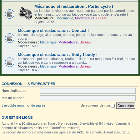
Mécanique et restauration : Partie cycle !
de la boite de vitesses aux roues, en passant par les amortisseurs
et les freins... tout ce qui fait que votre Land roule, et s'arrête !
Modérateurs :
Mecanique
,
Modérateurs
,
Bureau
Sujets :
2972
Mécanique et restauration : Contact !
bobine, allumage, alternateur, batterie, phares et loupiotes... mettez vous au
courant !
Modérateurs :
Mecanique
,
Modérateurs
,
Bureau
Sujets :
1509
Mécanique et restauration : Body ! body !
carrosserie, peinture, chassis, rouille, sellerie... (et moquettes !!!) bref, tout ce
qui fait que votre Land ressemble à un Land...
Modérateurs :
Mecanique
,
Modérateurs
,
Bureau
Sujets :
1837
CONNEXION
•
S’ENREGISTRER
Nom d’utilisateur :
Mot de passe :
J’ai oublié mon mot de passe
Se souvenir de moi
QUI EST EN LIGNE
Au total il y a
90
utilisateurs en ligne : 6 enregistrés, 0 invisible et 84 invités (d’après le
nombre d’utilisateurs actifs ces 2 dernières minutes)
Le record du nombre d’utilisateurs en ligne est de
4218
, le samedi 01 août 2026 11:36