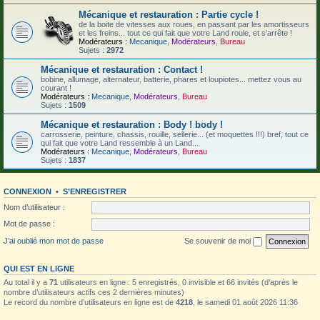
Mécanique et restauration : Partie cycle !
de la boite de vitesses aux roues, en passant par les amortisseurs
et les freins... tout ce qui fait que votre Land roule, et s'arrête !
Modérateurs :
Mecanique
,
Modérateurs
,
Bureau
Sujets :
2972
Mécanique et restauration : Contact !
bobine, allumage, alternateur, batterie, phares et loupiotes... mettez vous au
courant !
Modérateurs :
Mecanique
,
Modérateurs
,
Bureau
Sujets :
1509
Mécanique et restauration : Body ! body !
carrosserie, peinture, chassis, rouille, sellerie... (et moquettes !!!) bref, tout ce
qui fait que votre Land ressemble à un Land...
Modérateurs :
Mecanique
,
Modérateurs
,
Bureau
Sujets :
1837
CONNEXION
•
S’ENREGISTRER
Nom d’utilisateur :
Mot de passe :
J’ai oublié mon mot de passe
Se souvenir de moi
QUI EST EN LIGNE
Au total il y a
71
utilisateurs en ligne : 5 enregistrés, 0 invisible et 66 invités (d’après le
nombre d’utilisateurs actifs ces 2 dernières minutes)
Le record du nombre d’utilisateurs en ligne est de
4218
, le samedi 01 août 2026 11:36