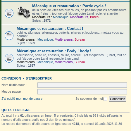
Mécanique et restauration : Partie cycle !
de la boite de vitesses aux roues, en passant par les amortisseurs
et les freins... tout ce qui fait que votre Land roule, et s'arrête !
Modérateurs :
Mecanique
,
Modérateurs
,
Bureau
Sujets :
2972
Mécanique et restauration : Contact !
bobine, allumage, alternateur, batterie, phares et loupiotes... mettez vous au
courant !
Modérateurs :
Mecanique
,
Modérateurs
,
Bureau
Sujets :
1509
Mécanique et restauration : Body ! body !
carrosserie, peinture, chassis, rouille, sellerie... (et moquettes !!!) bref, tout ce
qui fait que votre Land ressemble à un Land...
Modérateurs :
Mecanique
,
Modérateurs
,
Bureau
Sujets :
1837
CONNEXION
•
S’ENREGISTRER
Nom d’utilisateur :
Mot de passe :
J’ai oublié mon mot de passe
Se souvenir de moi
QUI EST EN LIGNE
Au total il y a
61
utilisateurs en ligne : 5 enregistrés, 0 invisible et 56 invités (d’après le
nombre d’utilisateurs actifs ces 2 dernières minutes)
Le record du nombre d’utilisateurs en ligne est de
4218
, le samedi 01 août 2026 11:36