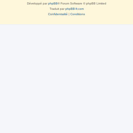
Développé par
phpBB
® Forum Software © phpBB Limited
Traduit par
phpBB-fr.com
Confidentialité
|
Conditions