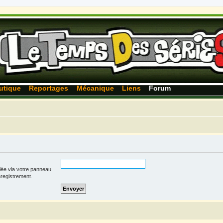
utique
Reportages
Mécanique
Liens
Forum
iée via votre panneau
enregistrement.