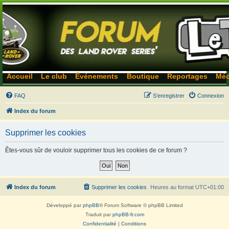
Accueil
Le club
Événements
Boutique
Reportages
Méc
FAQ
S’enregistrer
Connexion
Index du forum
Supprimer les cookies
Êtes-vous sûr de vouloir supprimer tous les cookies de ce forum ?
Index du forum
Supprimer les cookies
Heures au format
UTC+01:00
Développé par
phpBB
® Forum Software © phpBB Limited
Traduit par
phpBB-fr.com
Confidentialité
|
Conditions