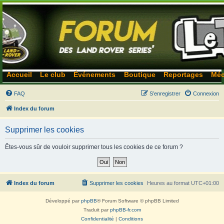
Accueil
Le club
Événements
Boutique
Reportages
Méc
FAQ
S’enregistrer
Connexion
Index du forum
Supprimer les cookies
Êtes-vous sûr de vouloir supprimer tous les cookies de ce forum ?
Index du forum
Supprimer les cookies
Heures au format
UTC+01:00
Développé par
phpBB
® Forum Software © phpBB Limited
Traduit par
phpBB-fr.com
Confidentialité
|
Conditions