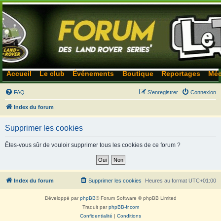
Accueil
Le club
Événements
Boutique
Reportages
Méc
FAQ
S’enregistrer
Connexion
Index du forum
Supprimer les cookies
Êtes-vous sûr de vouloir supprimer tous les cookies de ce forum ?
Index du forum
Supprimer les cookies
Heures au format
UTC+01:00
Développé par
phpBB
® Forum Software © phpBB Limited
Traduit par
phpBB-fr.com
Confidentialité
|
Conditions