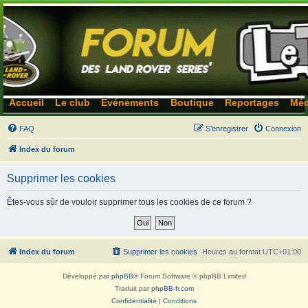
Accueil
Le club
Événements
Boutique
Reportages
Méc
FAQ
S’enregistrer
Connexion
Index du forum
Supprimer les cookies
Êtes-vous sûr de vouloir supprimer tous les cookies de ce forum ?
Index du forum
Supprimer les cookies
Heures au format
UTC+01:00
Développé par
phpBB
® Forum Software © phpBB Limited
Traduit par
phpBB-fr.com
Confidentialité
|
Conditions