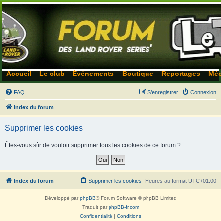
Accueil
Le club
Événements
Boutique
Reportages
Méc
FAQ
S’enregistrer
Connexion
Index du forum
Supprimer les cookies
Êtes-vous sûr de vouloir supprimer tous les cookies de ce forum ?
Index du forum
Supprimer les cookies
Heures au format
UTC+01:00
Développé par
phpBB
® Forum Software © phpBB Limited
Traduit par
phpBB-fr.com
Confidentialité
|
Conditions