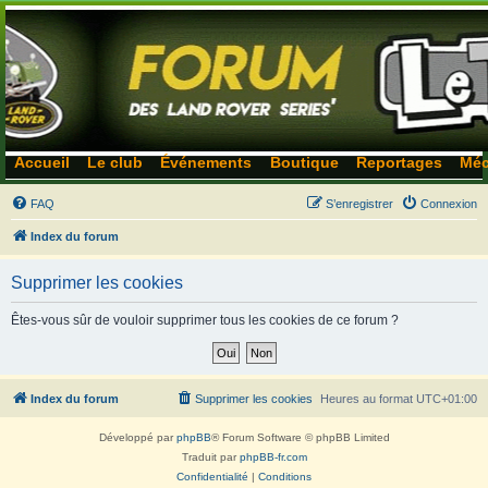
Accueil
Le club
Événements
Boutique
Reportages
Méc
FAQ
S’enregistrer
Connexion
Index du forum
Supprimer les cookies
Êtes-vous sûr de vouloir supprimer tous les cookies de ce forum ?
Index du forum
Supprimer les cookies
Heures au format
UTC+01:00
Développé par
phpBB
® Forum Software © phpBB Limited
Traduit par
phpBB-fr.com
Confidentialité
|
Conditions